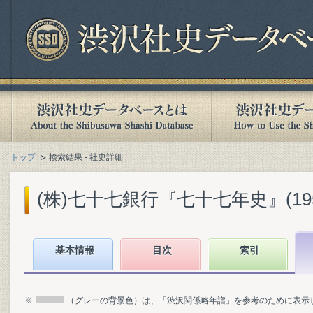
トップ
検索結果 - 社史詳細
(株)七十七銀行『七十七年史』(1954
基本情報
目次
索引
※
（グレーの背景色）は、「渋沢関係略年譜」を参考のために表示