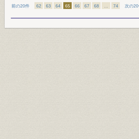
前の20件
62
63
64
65
66
67
68
…
74
次の2