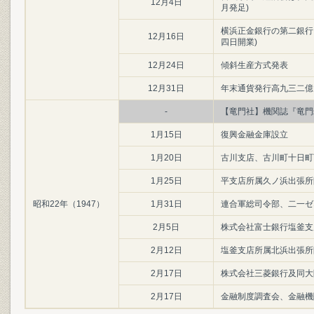
12月4日
月発足)
横浜正金銀行の第二銀行
12月16日
四日開業)
12月24日
傾斜生産方式発表
12月31日
年末通貨発行高九三二億
-
【竜門社】機関誌『竜門
1月15日
復興金融金庫設立
1月20日
古川支店、古川町十日町
1月25日
平支店所属久ノ浜出張所
昭和22年（1947）
1月31日
連合軍総司令部、二一ゼ
2月5日
株式会社富士銀行塩釜支
2月12日
塩釜支店所属北浜出張所
2月17日
株式会社三菱銀行及同大
2月17日
金融制度調査会、金融機