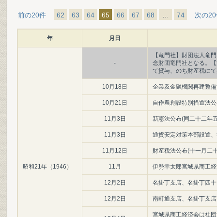
前の20件
62
63
64
65
66
67
68
…
74
次の2
年
月日
【竜門社】財団法人竜門
-
念財団竜門社となる。【
て貸与、のち財産税にて
10月18日
企業及金融機関再建整備
10月21日
自作農創設特別措置法公
11月3日
新憲法公布(同二十二年
11月3日
通貨安定対策本部設置、
11月12日
財産税法公布(十一月二十
昭和21年（1946）
11月
伊勢幸太郎宮城県商工経
12月2日
名掛丁支店、名掛丁四十
12月2日
南町通支店、名掛丁支店
宮城県商工経済会は社団