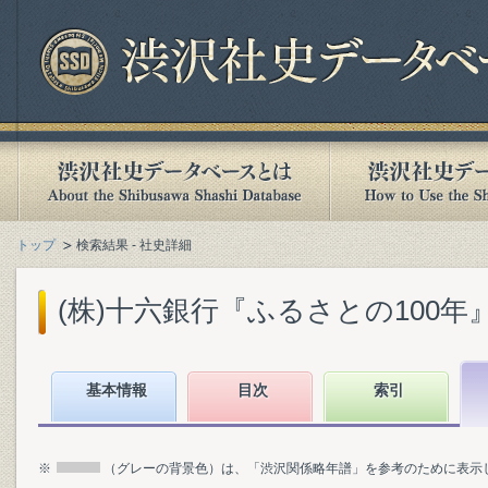
トップ
検索結果 - 社史詳細
(株)十六銀行『ふるさとの100年』(1
基本情報
目次
索引
※
（グレーの背景色）は、「渋沢関係略年譜」を参考のために表示