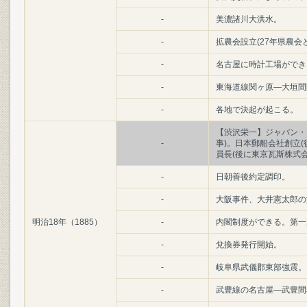
-
美濃諸川大洪水。
-
拡農会設立(27年県農会
-
名古屋に時計工場ができ
-
東海道線関ヶ原―大垣間
-
各地で決起が起こる。
【渋沢栄一】ジャパン・
-
事)。日本郵船会社創立
員長(後に東京瓦斯株式会
-
日朝善後約定調印。
-
大阪事件、大井憲太郎の
明治18年（1885）
-
内閣制度ができる。第一
-
兌換券発行開始。
-
岐阜県武儀郡東部強震。
-
武豊線の名古屋―武豊間