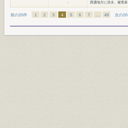
-
西濃地方に洪水、被害多
前の20件
1
2
3
4
5
6
7
…
49
次の2