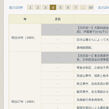
前の20件
1
2
3
4
5
6
7
…
49
次の2
年
月日
【渋沢栄一】大阪紡績会
-
員)。伊藤兼子(かね子)
明治16年（1883）
-
旧犬山藩士らによって犬
-
鹿鳴館開館。
【渋沢栄一】東京商業学
-
長。日本鉄道会社理事委
-
華族令制定、公侯伯子男
-
加波山事件、福島と栃木
-
秩父事件、自由党員が窮
-
飯田事件、名古屋鎮台を
-
兌換銀行券条例発布。
明治17年（1884）
-
愛国交親社による農民暴