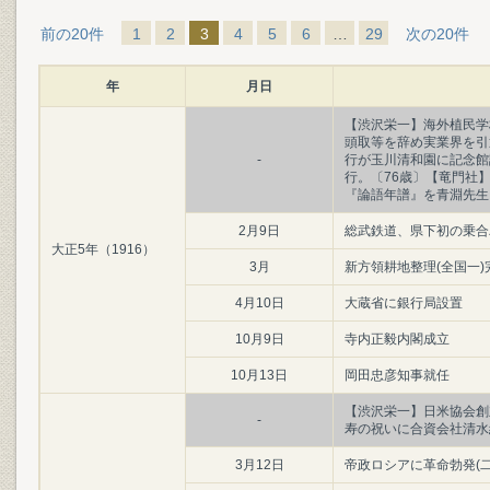
前の20件
1
2
3
4
5
6
…
29
次の20件
年
月日
【渋沢栄一】海外植民学
頭取等を辞め実業界を引
-
行が玉川清和園に記念館
行。〔76歳〕【竜門社
『論語年譜』を青淵先生
2月9日
総武鉄道、県下初の乗合バ
大正5年（1916）
3月
新方領耕地整理(全国一)
4月10日
大蔵省に銀行局設置
10月9日
寺内正毅内閣成立
10月13日
岡田忠彦知事就任
【渋沢栄一】日米協会創
-
寿の祝いに合資会社清水
3月12日
帝政ロシアに革命勃発(二