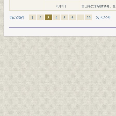
8月3日
富山県に米騒動勃発、全
前の20件
1
2
3
4
5
6
…
29
次の20件