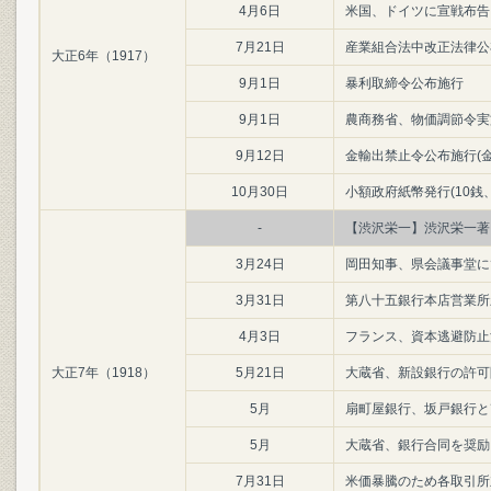
4月6日
米国、ドイツに宣戦布告
7月21日
産業組合法中改正法律公布
大正6年（1917）
9月1日
暴利取締令公布施行
9月1日
農商務省、物価調節令実
9月12日
金輸出禁止令公布施行(金
10月30日
小額政府紙幣発行(10銭、
-
【渋沢栄一】渋沢栄一著
3月24日
岡田知事、県会議事堂に
3月31日
第八十五銀行本店営業所
4月3日
フランス、資本逃避防止
大正7年（1918）
5月21日
大蔵省、新設銀行の許可
5月
扇町屋銀行、坂戸銀行と
5月
大蔵省、銀行合同を奨励
7月31日
米価暴騰のため各取引所