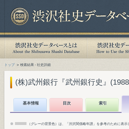
トップ
検索結果 - 社史詳細
(株)武州銀行『武州銀行史』(1988.
基本情報
目次
索引
※
（グレーの背景色）は、「渋沢関係略年譜」を参考のために表示