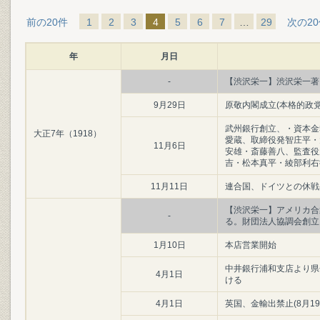
前の20件
1
2
3
4
5
6
7
…
29
次の2
年
月日
-
【渋沢栄一】渋沢栄一著
9月29日
原敬内閣成立(本格的政党
武州銀行創立、・資本金5
大正7年（1918）
愛蔵、取締役発智庄平・
11月6日
安雄・斎藤善八、監査役
吉・松本真平・綾部利右
11月11日
連合国、ドイツとの休戦
【渋沢栄一】アメリカ合
-
る。財団法人協調会創立
1月10日
本店営業開始
中井銀行浦和支店より県
4月1日
ける
4月1日
英国、金輸出禁止(8月19