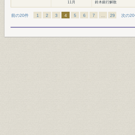
11月
鈴木銀行解散
前の20件
1
2
3
4
5
6
7
…
29
次の2