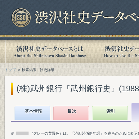
トップ
検索結果 - 社史詳細
(株)武州銀行『武州銀行史』(1988.
基本情報
目次
索引
※
（グレーの背景色）は、「渋沢関係略年譜」を参考のために表示