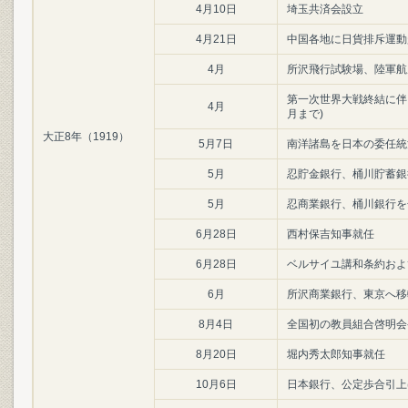
4月10日
埼玉共済会設立
4月21日
中国各地に日貨排斥運動
4月
所沢飛行試験場、陸軍航
第一次世界大戦終結に伴
4月
月まで)
大正8年（1919）
5月7日
南洋諸島を日本の委任統
5月
忍貯金銀行、桶川貯蓄銀
5月
忍商業銀行、桶川銀行を
6月28日
西村保吉知事就任
6月28日
ベルサイユ講和条約およ
6月
所沢商業銀行、東京へ移
8月4日
全国初の教員組合啓明会
8月20日
堀内秀太郎知事就任
10月6日
日本銀行、公定歩合引上げ