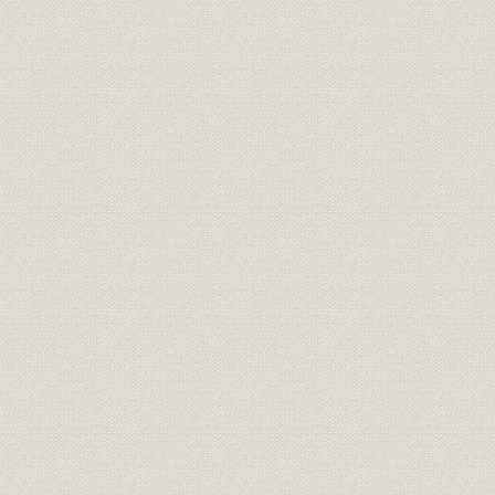
第5節 総合オンライン体制と事務の効率化
第6節 人事諸制度の改定
第7節 徳山東支店の不祥事件
第8節 業績推移
第7章 金融自由化とサウンドバンキングの追求(昭和60年~平成4年)
第1節 国際化と自由化の中で
第2節 サウンドバンキングのさらなる追求
第3節 自由化に対応した商品とサービス
第4節 地域経済国際化への対応
第5節 証券および投資業務サービス
第6節 情報化とエレクトロニックバンキングの推進