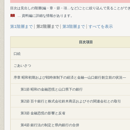
目次は見出しの階層(編・章・節・項…など)ごとに絞り込んで見ることがで
… 資料編に詳細な情報があります。
第1階層まで
第2階層まで
第3階層まで
すべてを表示
目次項目
口絵
ごあいさつ
序章 昭和初期および戦時体制下の経済と金融―山口銀行創立前の状況―
第1節 昭和の金融恐慌と山口県下の銀行
第2節 百十銀行と株式会社鈴木商店およびその関連会社との取引
第3節 金融恐慌の影響と反省
第4節 銀行法の制定と県内銀行の合併