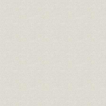
第4節 大衆化の進展と業容拡大
第5節 国際業務の拡充
第6節 事務の効率化、機械化の推進
第7節 人事制度の改定と研修体系、福利厚生の充実
第8節 記念事業と社会貢献活動
第9節 業績推移
第6章 安定経済成長と「ふるさと銀行」の創造(昭和49年~昭和60年)
第1節 経済・金融の変革期を迎えて
第2節 新体制の発足と創業100周年
第3節 安定成長時代への対応
第4節 金融自由化に向けて