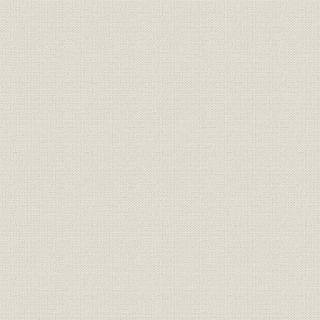
第7節 地域振興と社会貢献活動
第8節 能力開発と福利厚生制度
第9節 業績推移
第8章 日本経済の再生と「ふるさと銀行再構築」(平成4年~10年)
第1節 山高ければ谷深し
第2節 新経営体制の発足と「ふるさと銀行再構築」
第3節 信託業務への参入
第4節 金利自由化の中の営業展開
第5節 国際化への対応
第6節 端末機の更改と事務処理の効率化