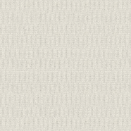
第2節 「健全なる積極進取」の経営
第3節 大衆化時代の銀行業務と預金増強
第4節 融資体制の整備
第5節 事務合理化への取組み
第6節 人事諸制度の整備
第7節 業績推移
口絵
第5章 第二次高度経済成長と「百万一心・新銀行」(昭和40年~昭和49年)
第1節 第二次高度経済成長期から転換期へ
第2節 本店新築と「百万一心・新銀行」
第3節 経営基盤の確立と体質の強化