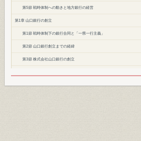
第5節 戦時体制への動きと地方銀行の経営
第1章 山口銀行の創立
第1節 戦時体制下の銀行合同と「一県一行主義」
第2節 山口銀行創立までの経緯
第3節 株式会社山口銀行の創立
第4節 大戦下の新銀行
第2章 戦後復興と当行の再建整備(昭和20年~昭和24年)
第1節 戦後日本の経済復興
第2節 当行の再建整備
第3節 戦後混乱期の経営および経営基盤の確立
第4節 山口銀行職員組合の結成と解散