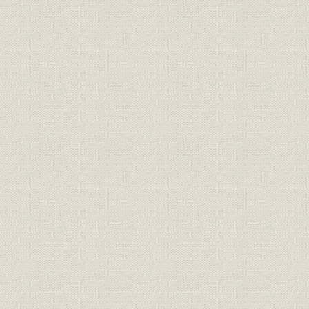
第5節 業績推移
第3章 日本経済自立と積極経営の展開(昭和24年~昭和30年)
第1節 日本経済自立への道
第2節 布浦頭取の就任と内部体制の確立
第3節 県外への進出と店舗網の整備
第4節 業容の拡大
第5節 外国為替業務
第6節 福利厚生ほか
第7節 業績推移
第4章 高度経済成長と「健全なる積極進取」(昭和30年~昭和40年)
第1節 先進国への途