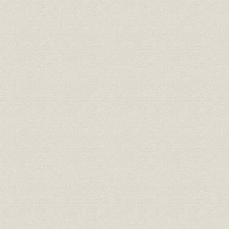
第7節 住宅金融専門会社(住専)問題とリスク管理体制の整備
第8節 就業体制、研修制度、福利厚生
第9節 業績推移
終章 21世紀への飛翔
口絵
主要参考文献・資料
表目次1(頁順)
表目次2(項目別)
頭取発言
事項目次
監修を終えて(山口大学経済学部教授 吉村弘)