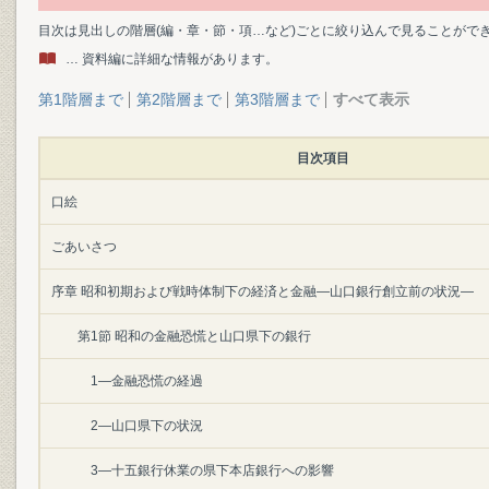
目次は見出しの階層(編・章・節・項…など)ごとに絞り込んで見ることがで
… 資料編に詳細な情報があります。
第1階層まで
第2階層まで
第3階層まで
すべて表示
目次項目
口絵
ごあいさつ
序章 昭和初期および戦時体制下の経済と金融―山口銀行創立前の状況―
第1節 昭和の金融恐慌と山口県下の銀行
1―金融恐慌の経過
2―山口県下の状況
3―十五銀行休業の県下本店銀行への影響