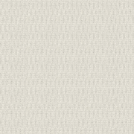
3―金融恐慌から学んだもの
第4節 銀行法の制定と県内銀行の合併
1―銀行法の制定と銀行合同の進展
2―県下の銀行大合同の動きと挫折
3―経済恐慌下の県下金融機関
1. 預金
2. 貸出および有価証券
3. 収益状況
第5節 戦時体制への動きと地方銀行の経営
1―戦時経済と統制
1. 第1期の金融政策