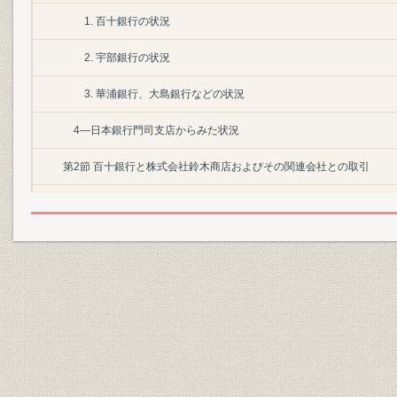
1. 百十銀行の状況
2. 宇部銀行の状況
3. 華浦銀行、大島銀行などの状況
4―日本銀行門司支店からみた状況
第2節 百十銀行と株式会社鈴木商店およびその関連会社との取引
1―百十銀行と(株)鈴木商店との取引
2―帝国麦酒(株)事件と百十銀行の取付け
3―帝国人造絹絲(株)の再建と百十銀行の係わり
第3節 金融恐慌の影響と反省
1―金融恐慌による資金移動
2―銀行の支払準備