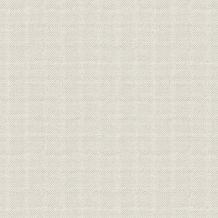
2. 第2期の金融政策
3. 第3期 太平洋戦争中の経済統制
2―統制下の地方銀行経営
第1章 山口銀行の創立
第1節 戦時体制下の銀行合同と「一県一行主義」
第2節 山口銀行創立までの経緯
1―山口県下銀行合同の動き
2―百十銀行経営陣の変化
3―長周銀行の営業譲渡
第3節 株式会社山口銀行の創立
1―5行の合併