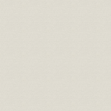
4. 山口炭田の復活
5. 産業経済の崩壊と復興
6. 県内金融動向
第2節 当行の再建整備
1―金融機関の再建整備
1. 金融緊急措置令などの実施
2. 新円切換の当行への影響
3. 封鎖預金の分離と新旧勘定の分離
4. 再建整備の経過
2―当行の再建整備
1. 新旧勘定の分離