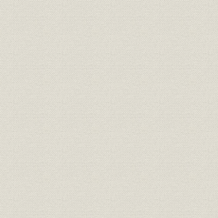
2―その他合併に係わる事項
1. 合併準備組織
2. 行員の動揺と人員の確保
3. 開業記念洋手帳の調製
4. 西支店の移転と三菱銀行下関支店の開設
第4節 大戦下の新銀行
1―創立時の組織と体制の整備
2―店舗網の整備
3―創立当初の営業状況
1. 預金
2. 貸出