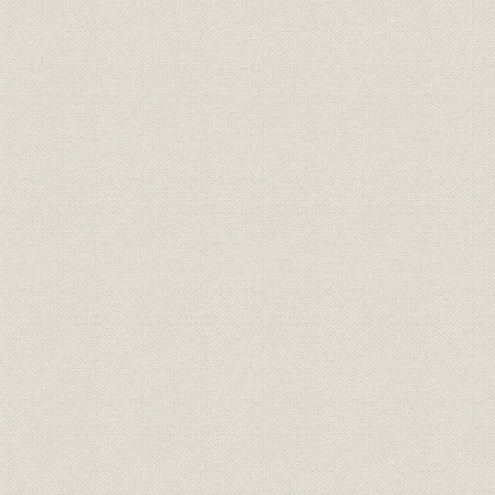
3. 有価証券
4. 損益ほか
4―創立当初の株主状況
5―その他
1. 資金母店制度
2. 戦災対策
3. 行章の制定
4. 役員の異動
第2章 戦後復興と当行の再建整備(昭和20年~昭和24年)
第1節 戦後日本の経済復興
1―復興期の日本経済