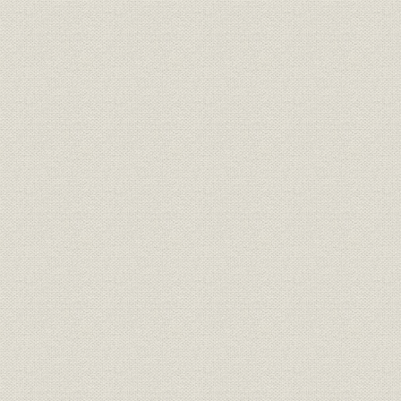
1. 経済民主化政策と社会的混乱
2. 戦時補償打切りと金融緊急措置令
3. 傾斜生産方式と復興金融金庫
2―戦後金融制度の整備
1. 金融制度の再編成
2. 復興期の金融政策
3―山口県経済の復興
1. 終戦と社会の混乱
2. 農業の再生と近代化
3. 水産業の復興