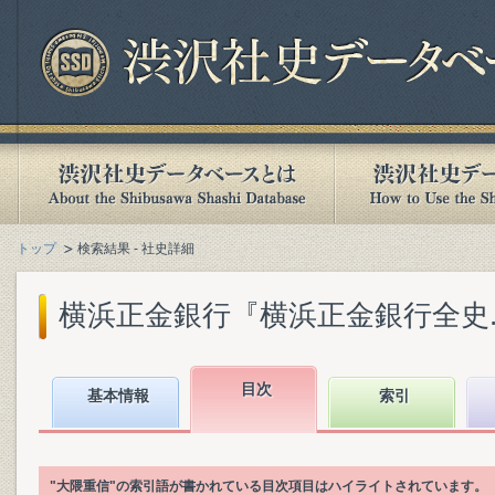
トップ
検索結果 - 社史詳細
横浜正金銀行『横浜正金銀行全史. 第6
目次
基本情報
索引
"大隈重信"の索引語が書かれている目次項目はハイライトされています。