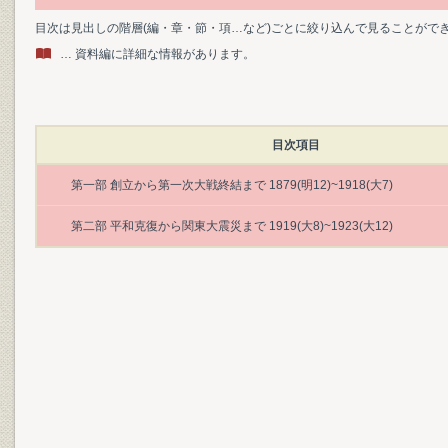
目次は見出しの階層(編・章・節・項…など)ごとに絞り込んで見ることがで
… 資料編に詳細な情報があります。
目次項目
第一部 創立から第一次大戦終結まで 1879(明12)~1918(大7)
第二部 平和克復から関東大震災まで 1919(大8)~1923(大12)