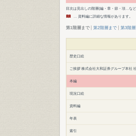
目次は見出しの階層(編・章・節・項…な
… 資料編に詳細な情報があります。
第1階層まで
第2階層まで
第3階
歴史口絵
ご挨拶 株式会社大和証券グループ本社 社
本編
現況口絵
資料編
年表
索引