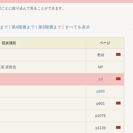
ど)ごとに絞り込んで見ることができます。
層まで
第4階層まで
第5階層まで
すべてを表示
目次項目
ページ
巻頭
長 原良也
NP
p3
p889
p901
p1079
p1139