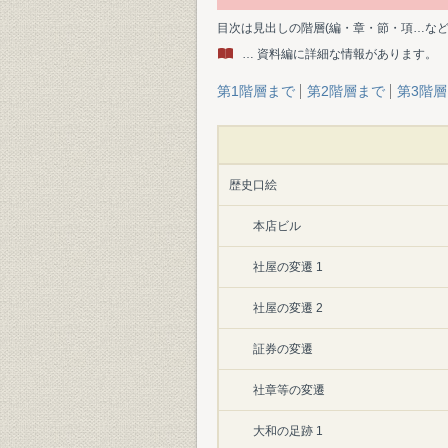
目次は見出しの階層(編・章・節・項…な
… 資料編に詳細な情報があります。
第1階層まで
第2階層まで
第3階
歴史口絵
本店ビル
社屋の変遷 1
社屋の変遷 2
証券の変遷
社章等の変遷
大和の足跡 1