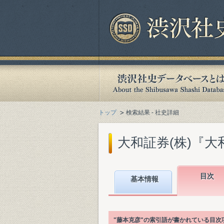
トップ
検索結果 - 社史詳細
大和証券(株)『大和
目次
基本情報
"藤本克彦"の索引語が書かれている目