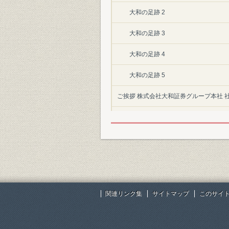
大和の足跡 2
大和の足跡 3
大和の足跡 4
大和の足跡 5
ご挨拶 株式会社大和証券グループ本社 社
本編
第一編 藤本ビルブローカー・日本信
第一章 前史概略
第二章 大和証券グループの創業者
関連リンク集
サイトマップ
このサイ
第一節 藤本清兵衛と藤本ビル
第二節 藤本清兵衛の後半生