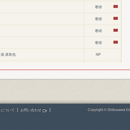
巻頭
巻頭
巻頭
巻頭
長 原良也
NP
p3
託銀行時代(明治初年~昭和十八年
p3
p5
p15
Copyright © Shibusawa Eii
トについて
お問い合わせ
ブローカー
p15
p24