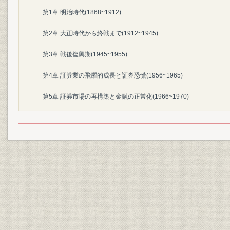
第1章 明治時代(1868~1912)
第2章 大正時代から終戦まで(1912~1945)
第3章 戦後復興期(1945~1955)
第4章 証券業の飛躍的成長と証券恐慌(1956~1965)
第5章 証券市場の再構築と金融の正常化(1966~1970)
第2編 免許制下の証券業(1971~95)
第1章 マネーフローの変調と市場化の萌芽(1971~1980)
第2章 日本型モデルの成功とバブル(1981~1995)
第3編 ビッグバンと市場化の進展(1996~)
序に代えて~金融改革と資本市場の変化について
第1章 金融システムの動揺と日本版ビッグバン(1996~2005)