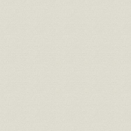
支店・営業所
プラネットブース
海外拠点の沿革
関係会社の沿革
年表
索引
主要参考文献
編集後記