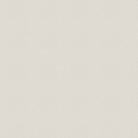
第2章 リーマンショックと市場原理主義の綻び(2006~)
むすび 変化に向けての取り組み
1. 個人の家計金融資産における投資の状況、金融リテラシーの向上
2. イノベーションの拡大・深化
資料編
会社概要
沿革
リーグテーブル
本社・支社
国内拠点
海外拠点