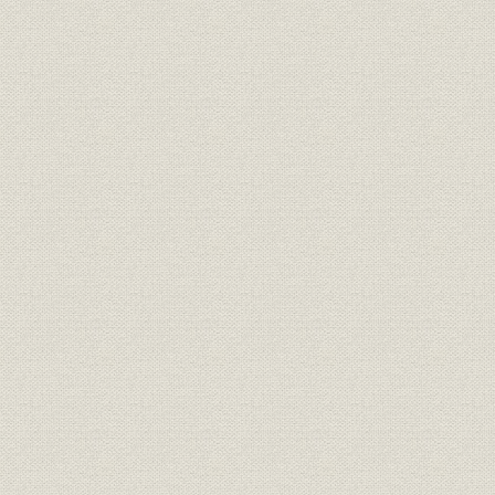
海外拠点
支店・営業所
プラネットブース
海外拠点の沿革
関係会社の沿革
年表
索引
主要参考文献
編集後記