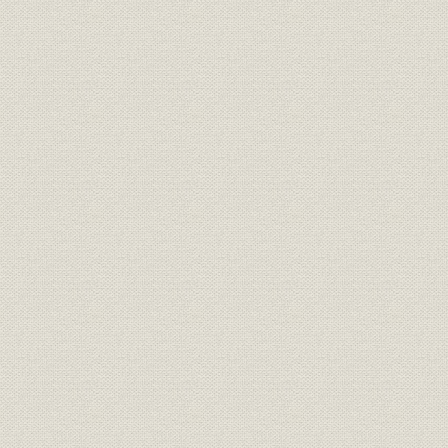
第6節 免許制移行後の証券会社経営
第7節 当社の歩み
第2章 日本型モデルの成功とバブル(1981~1995)
第1節 時代の概観
第2節 外圧による自由化の進展
第3節 証券市場の基盤整備
第4節 株式市場関連のトピックス
第5節 債券市場関連のトピックス
第6節 メーデー・ビッグバンとブラックマンデー
第7節 金融制度改革論の本格化
第8節 証券業界を巡る動き