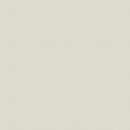
第7節 当社の歩み
むすび 変化に向けての取り組み
1. 個人の家計金融資産における投資の状況、金融リテラシーの向上
2. イノベーションの拡大・深化
資料編
会社概要
沿革
リーグテーブル
本社・支社
国内拠点