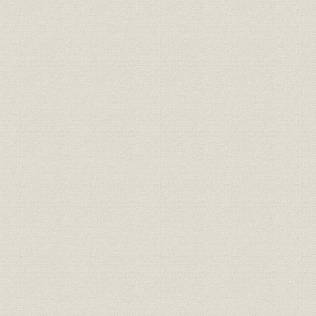
第5節 金融制度改革の急速な進展
第6節 証券業界を巡る動き
第7節 新しい投資銀行ビジネスの勃興
第8節 当社の歩み
第2章 リーマンショックと市場原理主義の綻び(2006~)
第1節 時代の概観
第2節 リーマンショックと国際的な規制の方向転換
第3節 国内制度整備の進展
第4節 株式市場関連のトピックス
第5節 債券市場関連のトピックス
第6節 証券業界を巡る動き