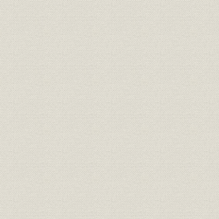
第9節 当社の歩み
第3編 ビッグバンと市場化の進展(1996~)
序に代えて~金融改革と資本市場の変化について
1. 総合的な金融サービス提供の浸透
2. 急速なグローバル化の進展
3. IT化の活用
第1章 金融システムの動揺と日本版ビッグバン(1996~2005)
第1節 時代の概観
第2節 海外の動向
第3節 株式市場関連のトピックス
第4節 債券市場関連のトピックス