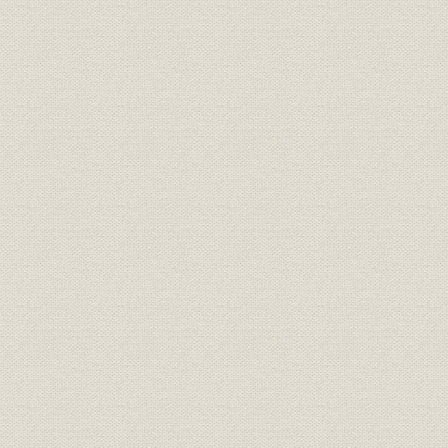
第2節 当社の歩み
第5章 証券市場の再構築と金融の正常化(1966~1970)
第1節 時代の概観
第2節 当社の歩み
第2編 免許制下の証券業(1971~95)
第1章 マネーフローの変調と市場化の萌芽(1971~1980)
第1節 時代の概観
第2節 株式市場関連のトピックス
第3節 債券市場関連のトピックス
第4節 証券業務の国際化の始まり
第5節 金融制度改革論の萌芽