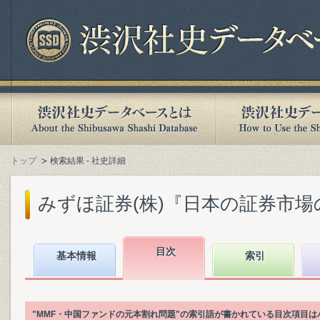
トップ
検索結果 - 社史詳細
みずほ証券(株)『日本の証券市場の歩
目次
基本情報
索引
"MMF・中国ファンドの元本割れ問題"の索引語が書かれている目次項目