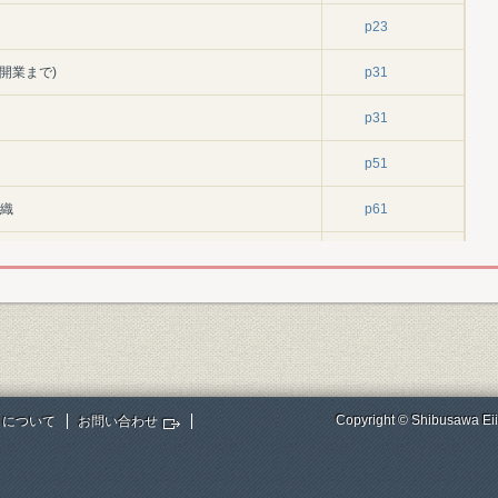
p23
開業まで)
p31
p31
p51
組織
p61
二年)
p71
p71
p91
p121
Copyright © Shibusawa Eii
トについて
お問い合わせ
p175
明治三三~四二年)
p205