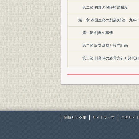
第二節 初期の保険監督制度
第一章 帝国生命の創業(明治一九年~
第一節 創業の事情
第二節 設立基盤と設立計画
第三節 創業時の経営方針と経営
第二章 初期の事業展開(明治二一~三
第一節 旧商法と保険事業の濫設
第二節 初期の経営
第三節 創業時の営業
関連リンク集
サイトマップ
このサイ
第四節 資産運用および損益
第三章 保険業法の施行と経営改善(