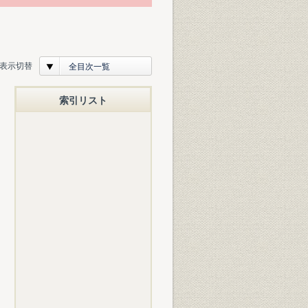
表示切替
全目次一覧
索引リスト