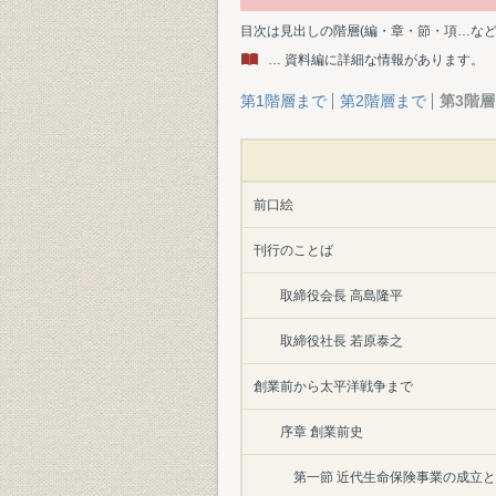
目次は見出しの階層(編・章・節・項…な
… 資料編に詳細な情報があります。
第1階層まで
第2階層まで
第3階
前口絵
刊行のことば
取締役会長 高島隆平
取締役社長 若原泰之
創業前から太平洋戦争まで
序章 創業前史
第一節 近代生命保険事業の成立