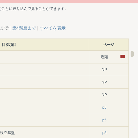
ど)ごとに絞り込んで見ることができます。
層まで
第4階層まで
すべてを表示
目次項目
ページ
巻頭
NP
NP
NP
p5
p5
と設立基盤
p5