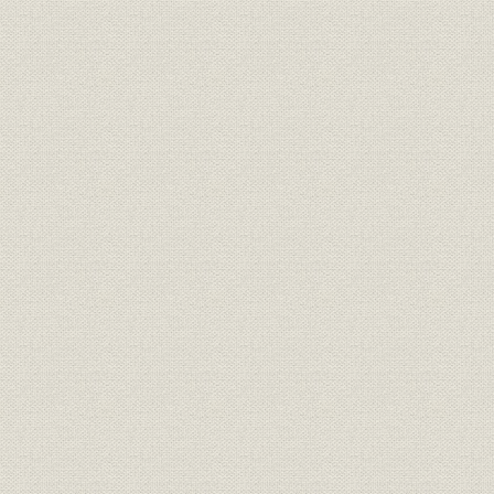
[表]序-1-6 明治14年12月31日現在の株主構成
[表]序-1-7 職業判明者の分類
[表]序-1-8 住所判明者の分類
第一章
表1-2-1 上位株主一覧
第二章
表2-2-1 株主構成の変遷(上位株主および役員)
[表]2-2-2 明治25年末大株主持株の増減
[表]2-2-3 明治21年理事員会の開催と出席の状況
[表]2-2-4 明治22年理事員会の開催と出席の状況