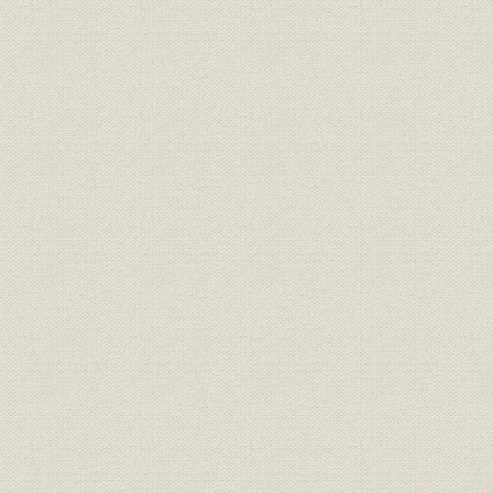
第一節 保険業法の施行と業界
第二節 経営体制と経営方針
第三節 日露戦争前後の営業
第四節 資産運用および損益
第四章 古河家の経営参加と第一次世界大戦前後の諸情勢(明治四三~大
第一節 保険業法の改正と業界
第二節 経営体制と経営方針
第三節 第一次大戦前後の営業
第四節 資産運用および損益
第五章 経営の近代化と積極化(大正一三~昭和一一年)
第一節 保険業法の改正と募集取締規則の制定