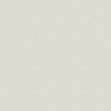
3 “当社発祥の地、日本橋区堀留町”
4 “ダントツの資本金”
5 “創業一〇周年記念”
6 “滝原美次の待罪書”
7 “本店移転を機に規律厳正”
8 “丹勝吾、解約価格の計算に奮闘”
9 “高木兼寛の印象”
10 “人員整理と業績停滞”
11 “万国衛生博覧会から感謝状届く”
12 “朝吹社長の外国人との交際”
13 “役員・代理店。社員が醵金して軍用機を献納”