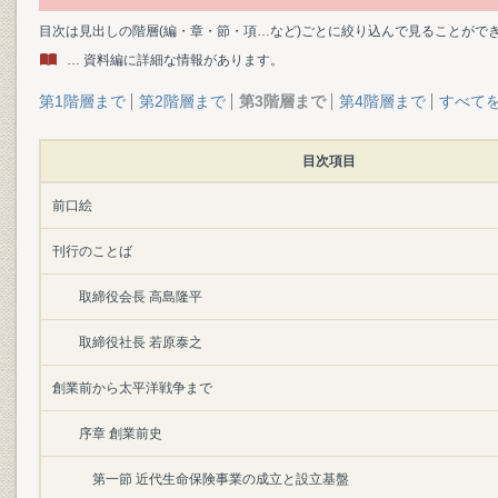
目次は見出しの階層(編・章・節・項…など)ごとに絞り込んで見ることがで
… 資料編に詳細な情報があります。
第1階層まで
第2階層まで
第3階層まで
第4階層まで
すべて
目次項目
前口絵
刊行のことば
取締役会長 高島隆平
取締役社長 若原泰之
創業前から太平洋戦争まで
序章 創業前史
第一節 近代生命保険事業の成立と設立基盤