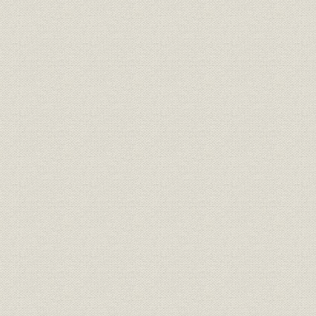
14 “丸の内代理店は古河関係各社の社員福祉施設であった”
15 “長駆遠征して飛込み募集をする講習員”
16 “五〇周年を迎える”
17 “職務に殉じた女子社員”
図表
序章
表序-1-1 共済五百名社の発起人とその職業
[表]序-1-2 共済五百名社の構成員の分類
[表]序-1-3 明治生命の株式引受人と発起人
[表]序-1-4 創業時の株主(明治一四年六月創業願書記載)
[表]序-1-5 創立願書記載株主の職業