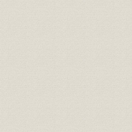
[表]2-2-5 明治23年以降重役会の開催と出席の状況
[表]2-2-6 明治21~26年重役会議提出案件の分類
[表]2-3-1 初期の業績(明治生命・日本生命との比較―明治二一~三二
[表]2-3-2 保険種類別年末現在被保険者数(明治二一~二三年)
[表]2-3-3 保険種類別新契約高(明治二六~三二年)
図2-3-1 終身保険より養老保険への推移(新契約金額―当社と全生
六~昭和二年)
表2-3-4 創業時の保険料例表
[表]2-3-5 保険料例表(スタンダード社と当社の比較―明治二一年当時
[表]2-3-6 保険料例表(明治二四年三月の改正前と改正後)
[表]2-3-7 日清戦争死因別統計
[表]2-3-8 3大生保の代理店数の推移