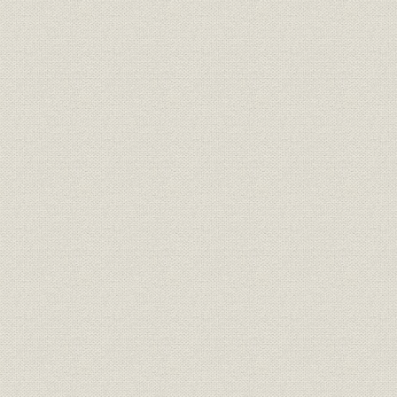
第二節 経営体制と経営方針
第三節 営業活動の積極展開
第四節 資産運用および損益
第六章 戦時体制下の帝国生命(昭和一二~二〇年)
第一節 保険業法の全面改正と業界
第二節 戦時体制下の経営
第三節 戦時体制下の営業
第四節 資産運用および損益
余録
1 “わが国生保の第一号は誰か?”
2 “創立委員は身元調べされた!!”