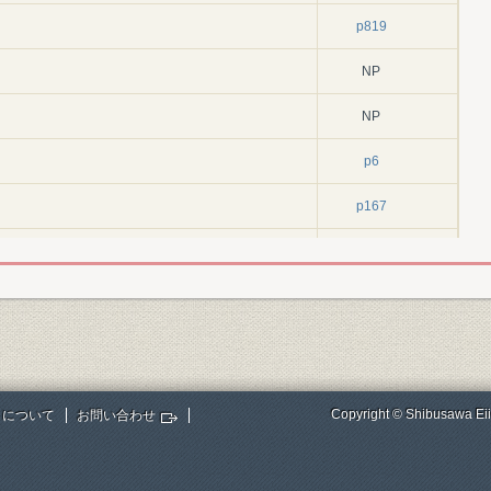
p819
NP
NP
p6
p167
p334
p456
p644
p820
Copyright © Shibusawa Eii
トについて
お問い合わせ
p875
p885