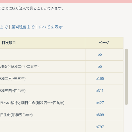
ど)ごとに絞り込んで見ることができます。
層まで
第4階層まで
すべてを表示
目次項目
ページ
p5
発足)(昭和二〇~二五年)
p5
昭和二六~三三年)
p165
昭和三四~四〇年)
p311
長への移行と朝日生命(昭和四一~四九年)
p427
日生命(昭和五〇年~)
p609
p797