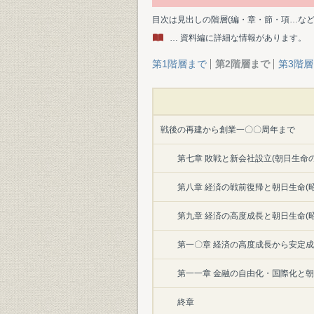
目次は見出しの階層(編・章・節・項…な
… 資料編に詳細な情報があります。
第1階層まで
第2階層まで
第3階
戦後の再建から創業一〇〇周年まで
第七章 敗戦と新会社設立(朝日生命の
第八章 経済の戦前復帰と朝日生命(
第九章 経済の高度成長と朝日生命(
第一〇章 経済の高度成長から安定成
第一一章 金融の自由化・国際化と朝
終章