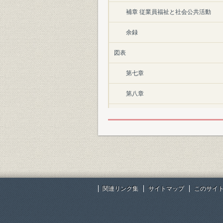
補章 従業員福祉と社会公共活動
余録
図表
第七章
第八章
第九章
第一〇章
第一一章
補章
関連リンク集
サイトマップ
このサイ
後口絵
歴代社長・功労者