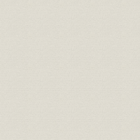
年表
索引
あとがき