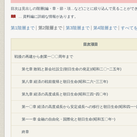
目次は見出しの階層(編・章・節・項…など)ごとに絞り込んで見ることがで
… 資料編に詳細な情報があります。
第1階層まで
第2階層まで
第3階層まで
第4階層まで
すべて
目次項目
戦後の再建から創業一〇〇周年まで
第七章 敗戦と新会社設立(朝日生命の発足)(昭和二〇~二五年)
第八章 経済の戦前復帰と朝日生命(昭和二六~三三年)
第九章 経済の高度成長と朝日生命(昭和三四~四〇年)
第一〇章 経済の高度成長から安定成長への移行と朝日生命(昭和四一~
第一一章 金融の自由化・国際化と朝日生命(昭和五〇年~)
終章