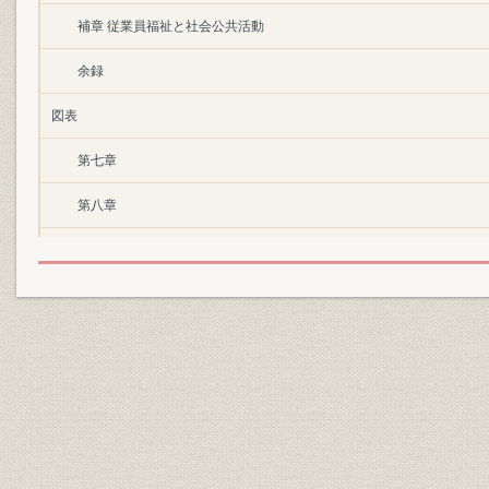
補章 従業員福祉と社会公共活動
余録
図表
第七章
第八章
第九章
第一〇章
第一一章
補章
後口絵
歴代社長・功労者