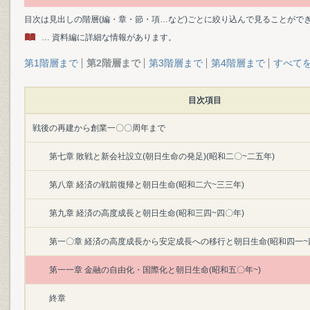
目次は見出しの階層(編・章・節・項…など)ごとに絞り込んで見ることがで
… 資料編に詳細な情報があります。
第1階層まで
第2階層まで
第3階層まで
第4階層まで
すべて
目次項目
戦後の再建から創業一〇〇周年まで
第七章 敗戦と新会社設立(朝日生命の発足)(昭和二〇~二五年)
第八章 経済の戦前復帰と朝日生命(昭和二六~三三年)
第九章 経済の高度成長と朝日生命(昭和三四~四〇年)
第一〇章 経済の高度成長から安定成長への移行と朝日生命(昭和四一~
第一一章 金融の自由化・国際化と朝日生命(昭和五〇年~)
終章