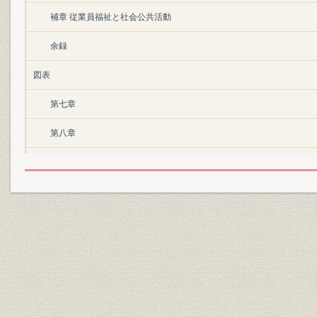
補章 従業員福祉と社会公共活動
余録
図表
第七章
第八章
第九章
第一〇章
第一一章
補章
後口絵
歴代社長・功労者