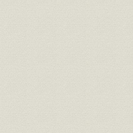
年表
索引
あとがき