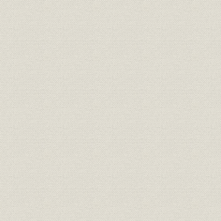
年表
索引
あとがき