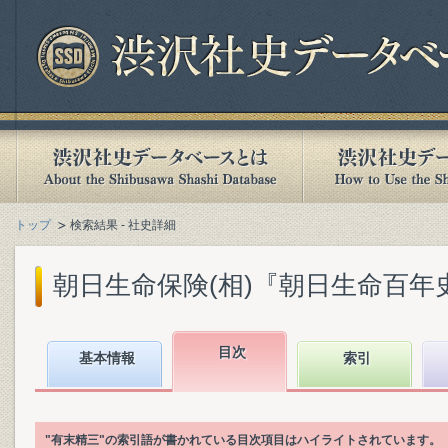
トップ
検索結果 - 社史詳細
朝日生命保険(相)『朝日生命百年史. 下
目次
基本情報
索引
"有末精三"の索引語が書かれている目次項目はハイライトされています。