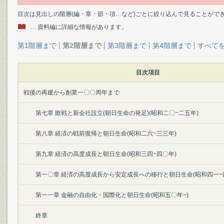
目次は見出しの階層(編・章・節・項…など)ごとに絞り込んで見ることがで
… 資料編に詳細な情報があります。
第1階層まで
第2階層まで
第3階層まで
第4階層まで
すべて
目次項目
戦後の再建から創業一〇〇周年まで
第七章 敗戦と新会社設立(朝日生命の発足)(昭和二〇~二五年)
第八章 経済の戦前復帰と朝日生命(昭和二六~三三年)
第九章 経済の高度成長と朝日生命(昭和三四~四〇年)
第一〇章 経済の高度成長から安定成長への移行と朝日生命(昭和四一~
第一一章 金融の自由化・国際化と朝日生命(昭和五〇年~)
終章