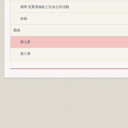
補章 従業員福祉と社会公共活動
余録
図表
第七章
第八章
第九章
第一〇章
第一一章
補章
後口絵
歴代社長・功労者