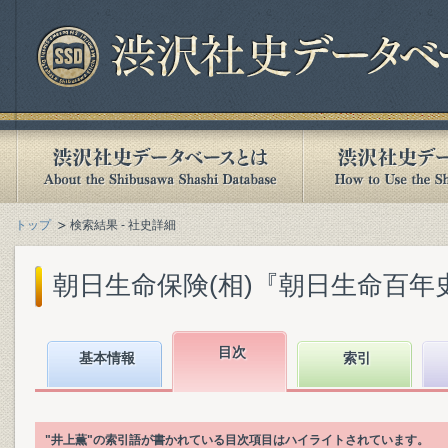
トップ
検索結果 - 社史詳細
朝日生命保険(相)『朝日生命百年史. 下
目次
基本情報
索引
"井上薫"の索引語が書かれている目次項目はハイライトされています。