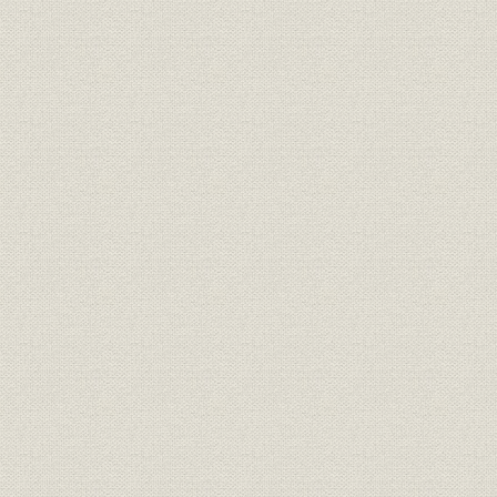
[表]7-1-6 卸売物価指数の推移
[表]7-1-7 敗戦後の物価上昇の状況
[表]7-1-8 生保業容の実質的推移
[表]7-1-9 最終処理状況
図7-1-1 組織図(昭和二五年九月一日現在)
表7-2-1 新契約高・保有契約高・収入保険料の推移(大手他社と比較
度)
[表]7-2-2 昭和20年度月別新契約高大手他社との比較(昭和二〇年四
[表]7-2-3 暫定保険料と厚生養老保険との保険料計算基礎の対比
[表]7-2-4 暫定保険料と厚生養老保険の保険料の比較
[表]7-2-5 一件当り金額と物価との対比(昭和九~二三年度)