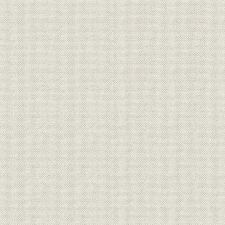
[表]7-2-17 月別新契約高(主要他社と比較 昭和二一年八月~二二年三
[表]7-2-18 昭和25年度月別新契約高(大手他社比較)
[表]7-3-1 資産構成の推移
[表]7-3-2 新会社・旧会社の資産構成(昭和二二年度末)
[表]7-3-3 有価証券種類別構成表
[表]7-3-4 国債保有高の推移
図7-3-1 国債買オペレーション状況
表7-3-5 主要株式売買状況
[表]7-3-6 貸付金内訳
[表]7-3-7 地方公共団体に対する短期貸付
[表]7-3-8 保険約款貸付内訳の推移