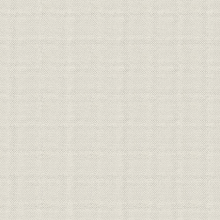
21 “復興運動本部員の出張メモより”
22 “プロ野球「ペナント・カーニバル」を開催”
23 “日本通運との提携は女性パワーから!”
24 “モラルリスクは契約高に比例するか?”
図表
第七章
表7-1-1 敗戦直後の在外資産
[表]7-1-2 最終処理時の在外資産
[表]7-1-3 太平洋戦争下の貯蓄目標と実績
[表]7-1-4 生保の貯蓄目標と実績
[表]7-1-5 主要金融機関の預貯金増加