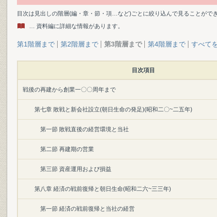
目次は見出しの階層(編・章・節・項…など)ごとに絞り込んで見ることがで
… 資料編に詳細な情報があります。
第1階層まで
第2階層まで
第3階層まで
第4階層まで
すべて
目次項目
戦後の再建から創業一〇〇周年まで
第七章 敗戦と新会社設立(朝日生命の発足)(昭和二〇~二五年)
第一節 敗戦直後の経営環境と当社
第二節 再建期の営業
第三節 資産運用および損益
第八章 経済の戦前復帰と朝日生命(昭和二六~三三年)
第一節 経済の戦前復帰と当社の経営