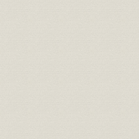
第一節 業界環境の新たな展開と当社
第二節 営業面の充実と進展
第三節 資産運用および損益
終章
補章 従業員福祉と社会公共活動
第一節 帝国生命時代
第二節 朝日生命時代
余録
18 “「朝日生命」命名のいわれ”
19 “敗戦後募集員はブラックマーケッターに走った”
20 “「煙突一本一千万」の合言葉”