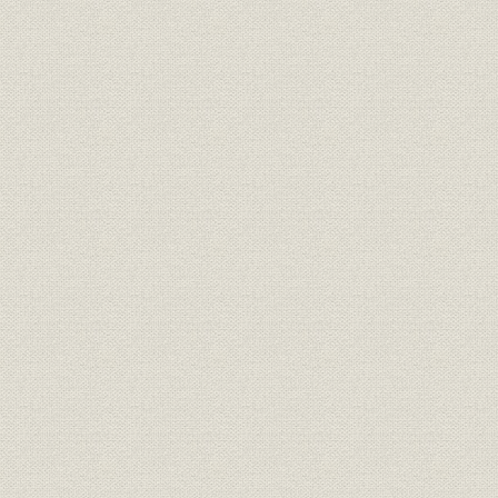
[表]7-3-9 総資産利回りの推移
[表]7-3-10 金利の推移
[表]7-3-11 上場株式、配当・利回りの推移
[表]7-3-12 損益の推移(旧会社)
[表]7-3-13 損益の推移(新会社)
[表]7-3-14 利息配当金収入内訳
[表]7-3-15 養老保険配当率例表(年払)
第八章
表8-1-1 全生保の新契約・保有契約・収入保険料・総資産の戦前対
換算実績)
[表]8-2-1 新契約高・保有契約高・収入保険料の推移
[表]8-2-2 個人保険解約失効率の推移(昭和二六~三三年度)