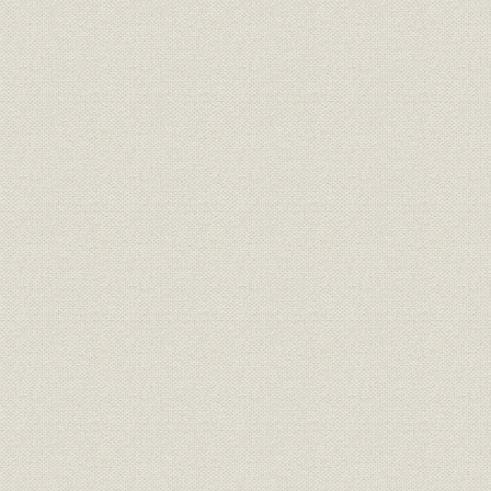
[表]7-2-6 事業費率の推移(昭和一五~二五年)
[表]7-2-7 昭和22年度の月別新契約高(昭和二二年四月~二三年三月)
[表]7-2-8 団体月払保険の新契約高の推移(昭和二三~三〇年度)
[表]7-2-9 昭和23年度設置の主要団体
[表]7-2-10 自由満期保険の現金満期・証券満期の金額例表
[表]7-2-11 自由満期安定保険保険料例
[表]7-2-12 種類別新契約高(昭和二三~二六年)
[表]7-2-13 簡保・民保(全生保)・当社の新契約高推移(昭和一九~三〇
[表]7-2-14 家庭月払保険の新契約高(昭和二四~三〇年度)
[表]7-2-15 日本とアメリカの団体定期保険の新契約高・保有契約高(
[表]7-2-16 昭和25年度成立のグループ保険