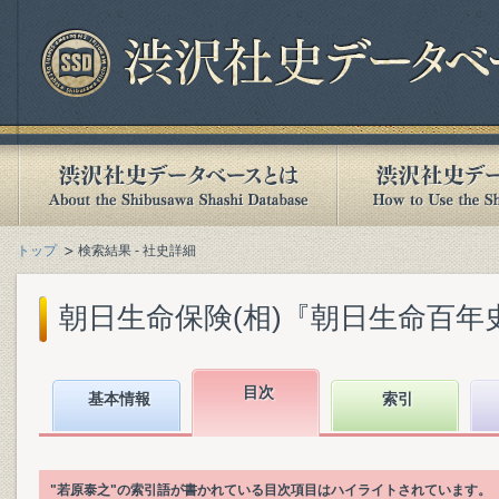
トップ
検索結果 - 社史詳細
朝日生命保険(相)『朝日生命百年史. 下
目次
基本情報
索引
"若原泰之"の索引語が書かれている目次項目はハイライトされています。