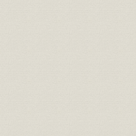
損害保険事業の普及
第2節 大阪火災再建への努力
1. 経営の刷新
経営陣の一新
生命保険会社および東京火災との提携問題
右近権左衛門の社長就任と社名変更
株主の動揺
2. 苦難の保険営業
火災保険営業の拡大
競争激化と拡大政策からの転換
大火による損害と保険金支払問題