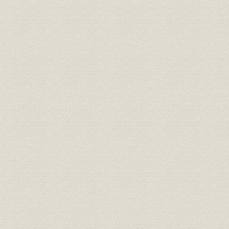
2. 損害保険会社の新設と競争
海上保険会社の設立および海上保険への進出
国内火災保険市場の安定
第2節 大阪海上火災としての再生
1. 経営陣の交替と組織の刷新
経営陣の交替
大株主の移動
大阪商船系企業の経営参加
繰越損失金の処理と新株の一部払込請求
内部組織の刷新
2. 営業方針の転換