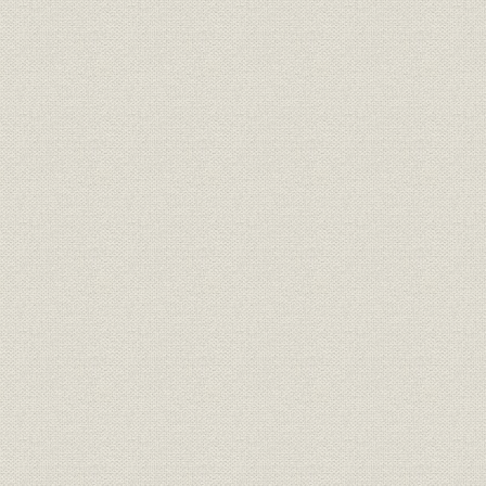
創業当初の役員と大株主
海上保険からの撤退
大阪火災保険株式会社への改称
横浜・富山大火と役員交替
役員の再交替
3. 創業期の営業
海上保険と海損事故
倉庫保険と訴訟問題
火災保険の拡大と代理店政策
大火の頻発による営業の困難
4. 業績