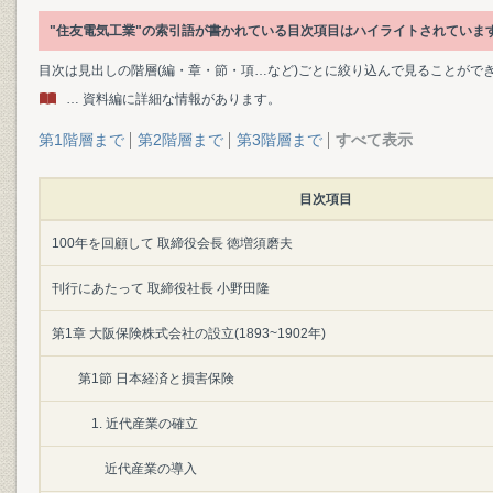
"住友電気工業"の索引語が書かれている目次項目はハイライトされていま
目次は見出しの階層(編・章・節・項…など)ごとに絞り込んで見ることがで
… 資料編に詳細な情報があります。
第1階層まで
第2階層まで
第3階層まで
すべて表示
目次項目
100年を回顧して 取締役会長 徳増須磨夫
刊行にあたって 取締役社長 小野田隆
第1章 大阪保険株式会社の設立(1893~1902年)
第1節 日本経済と損害保険
1. 近代産業の確立
近代産業の導入