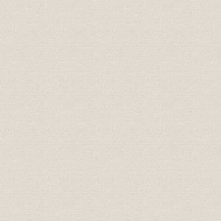
火災保険の海外営業と海上再保険
3. 業績
寄付金による累積欠損処理
増資と株金払込の強行
資産運用と業績
第3章 新生大阪海上と扶桑海上の設立(1913~1919年)
第1節 第1次大戦期の損害保険業
1. 第1次大戦ブームと日本経済
不況期から大戦景気へ
海運・貿易の好況と重化学工業化
戦時保険と損害保険会社