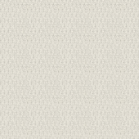
海上保険の元受営業とセジック・コリンズ社との代理店契約
火災保険営業に関する方針
3. 営業の拡大
大手保険会社への躍進
海上保険の急成長
火災保険営業の展開
4. 資産運用と業績
500万円および1000万円への増資
好調な業績
運用資産の急増
高率配当の実施