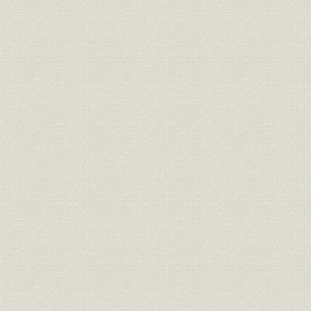
決算方式の変更
大火による損失の填補
契約の伸びと業績
第2章 混迷期の大阪火災(1903~1912年)
第1節 日本経済と損害保険
1. 日露戦争後の日本経済
日露戦争後の不況
重化学工業化の開始
2. 損害保険業の発展
火災保険の苦境
二率協定から料率の統一へ