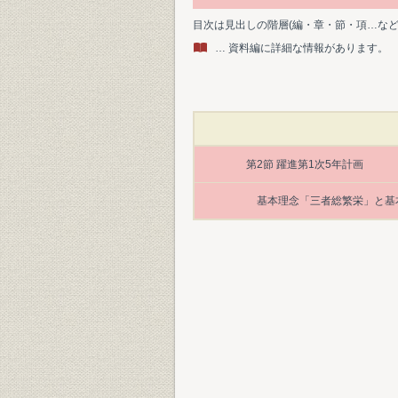
目次は見出しの階層(編・章・節・項…な
… 資料編に詳細な情報があります。
第2節 躍進第1次5年計画
基本理念「三者総繁栄」と基