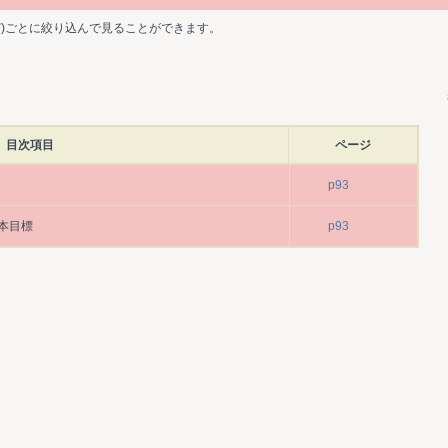
ど)ごとに絞り込んで見ることができます。
目次項目
ページ
p93
本目標
p93