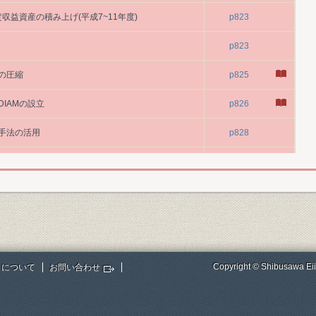
定収益資産の積み上げ(平成7~11年度)
p823
p823
の圧縮
p825
IAMの設立
p826
手法の活用
p828
FTの設立
p830
の見直し
p833
p833
p41
Copyright © Shibusawa Eii
トについて
お問い合わせ
上位5社
p174
比
p227