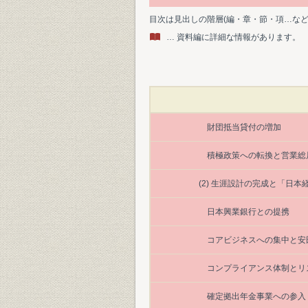
目次は見出しの階層(編・章・節・項…な
… 資料編に詳細な情報があります。
財団抵当貸付の増加
積極政策への転換と営業総
(2) 生涯設計の完成と「日
日本興業銀行との提携
コアビジネスへの集中と安
コンプライアンス体制とリ
確定拠出年金事業への参入