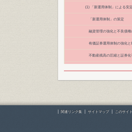
(1) 「新運用体制」による安
「新運用体制」の策定
融資管理の強化と不良債権
有価証券運用体制の強化とD
不動産残高の圧縮と証券化
金融技術の開発と興銀第一
住宅ローンの証券化と事業
有価証券運用体制の整備
表1-2 主な基金拠出者
関連リンク集
サイトマップ
このサイ
表2-30 当社の社債大口投資先
表3-32 当社貸付金種類別構成