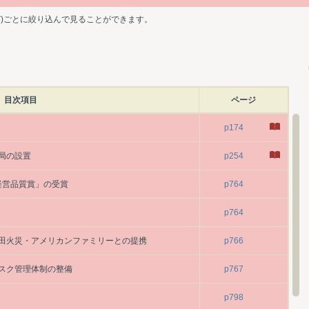
ど)ごとに絞り込んで見ることができます。
目次項目
ページ
p174
局の設置
p254
本経営品質賞」の受賞
p764
p764
田火災・アメリカンファミリーとの提携
p766
スク管理体制の整備
p767
p798