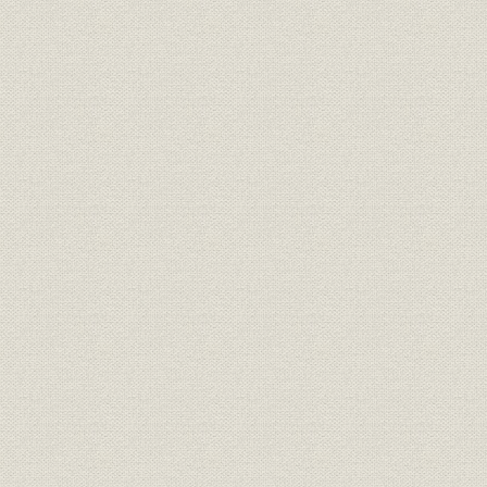
あの時・その時・この時
平塚駐在時代の思い出 椎野正
「MICA協定」と海上保険 河村恭宏
親和会の原型づくり 菊池幹
営業二課の思い出 渡辺天地雄
英語のコマーシャル 瀬戸俊彦
当社最初の長期計画の思い出 久城寿右衛門
分裂の痛みは残った 矢崎正一
ホームイン保険発売時の思い出 木村葉一
アンノン・クレーム業界を疾る!―統一経理基準の導入とその達成― 