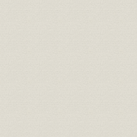
第1節 トヨタ工販の合併と海外戦略
第2節 多様化・自由化時代の経営戦略
第3節 新局面を迎えた自動車保険市場
第4節 「生きがい」という新しい価値創造
第5節 経済激変と社会構造変化の中での経営戦略
第6節 保険商品・顧客サービスの多様化
第7節 資産運用と資金調達の新展開
第5章 21世紀への飛躍―大競争時代への挑戦(平成4年~9年/1992年~19
第1節 グローバル経済とネットワーク社会の進展
第2節 お客様満足度向上の経営戦略
第3節 企業体質革新と従業員の充実・満足の経営戦略