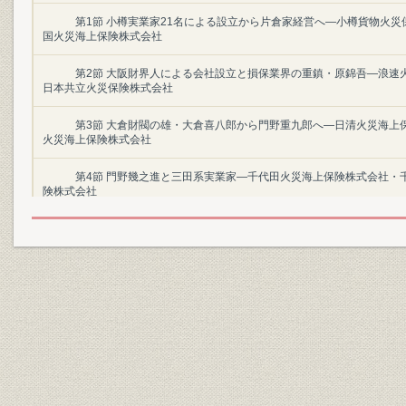
第1節 小樽実業家21名による設立から片倉家経営へ―小樽貨物火災
国火災海上保険株式会社
第2節 大阪財界人による会社設立と損保業界の重鎮・原錦吾―浪速
日本共立火災保険株式会社
第3節 大倉財閥の雄・大倉喜八郎から門野重九郎へ―日清火災海上
火災海上保険株式会社
第4節 門野幾之進と三田系実業家―千代田火災海上保険株式会社・
険株式会社
本史
Birds-Eye View(創立後の主な歩み)
テーマで見るデータマップ
第1章 苦難の船出の時代―新生会社の発足(昭和20年~33年/1945年~19
第1節 新生会社の内部的混乱