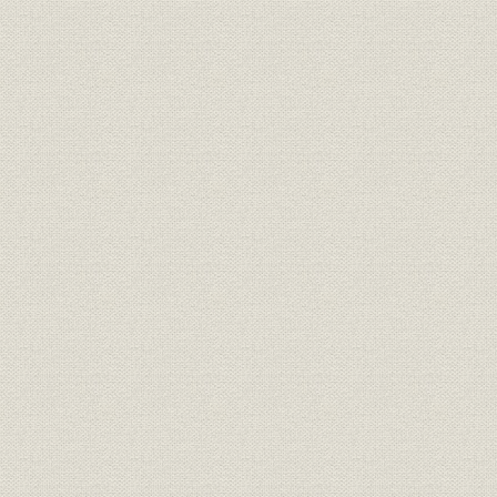
利益処分
正味事業成績表
営業種目一覧表
会社組織図
役員任期表
関連会社一覧表
大株主名簿
年表
索引
主要参考文献
あとがき