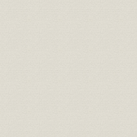
第2節 営業基盤の整備
第3節 新生会社の内部固め
第4節 損保業界の再整備
第2章 飛躍・飛翔の時代―近代経営に向けて(昭和34年~46年/1959年~1
第1節 近代経営のスタート
第2節 中京財界との提携
第3節 長期計画のスタート
第4節 代理店の育成と社員教育の推進
第5節 「自動車保険」を主軸に
第6節 「長期総合保険」の開発・販売
第7節 確たる経営基盤の構築に向けて