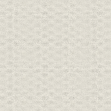
第8節 海外進出の基盤づくり
第3章 波瀾の1970年代―新しい枠組みへの対応(昭和47年~56年/1972年
第1節 経営環境の激変
第2節 新しい販売体制の構築
第3節 新型自動車保険「FAP」の発売
第4節 オンラインシステムの稼働
第5節 ワールドワイドな保険サービスネットワーク
第6節 減量経営への転換
第7節 積立型保険競争の始まり
第8節 営業戦力の強化・充実
第4章 多様化・ボーダレスの時代―さらなる攻めの経営へ(昭和57年~平成
~1991年)