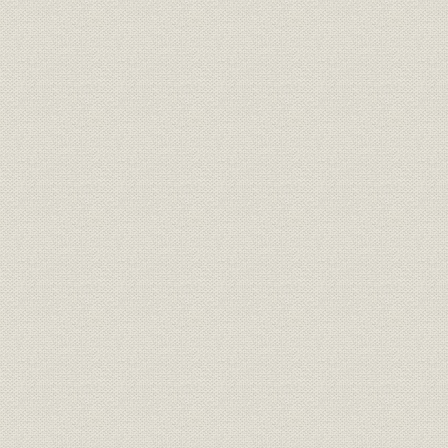
第4節 保険商品の新たな動き
第5節 大競争時代の幕開け
第6節 創業100周年を迎えて
創業第2世紀へ向けて
未来への架け橋/川村忠男(相談役・元社長)
100周年記念懸賞論文人選者座談会「千代田の未来像・私の未来像」
21世紀へのビジョン「創業第2世紀へ」
資料・年表
定款
貸借対照表
損益計算書