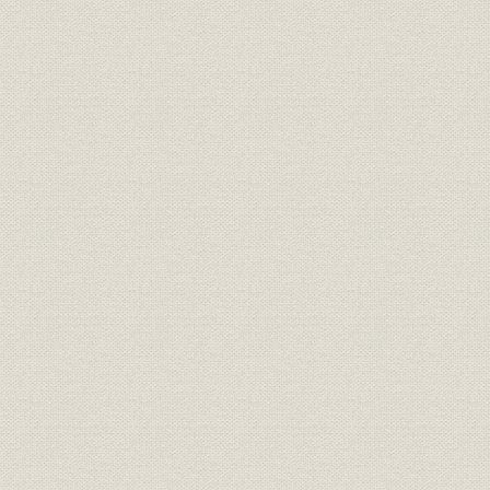
1. 経営革新
末松社長就任
経営近代化に取り組む
旧日産コンツェルン各社との連繋促進
日産火災海上ビル竣工
事務合理化と社員研修への傾注
2. 業界近代化
火災保険代理店格付制度の実施
保険審議会の設置
3. 新しい保険開発時代の到来
多様な新保険の登場