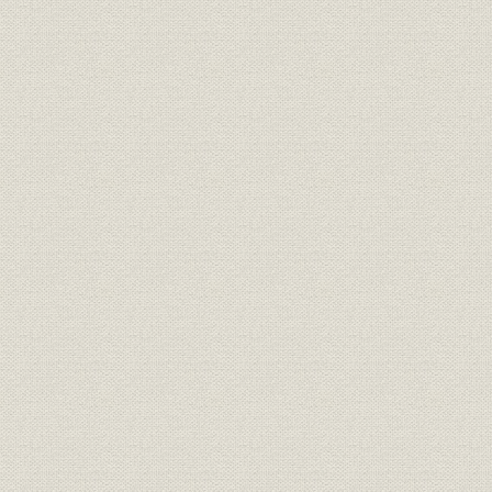
会社設立準備に取り組む
創業の精神
2. 日本傷害保険株式会社の誕生
創立総会の開催
営業開始と販売網づくり
旅行傷害保険切符発売と宣伝・PRの工夫
パイオニアにつきまとう困難
3. 「晴のち雨」の経営
社業拡大方針を打ち出す
火災・海上再保険に進出
日本傷害火災海上保険株式会社に社名変更