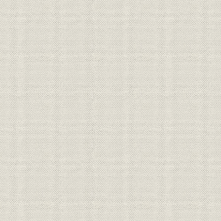
傷害保険専業に戻る
Chapter 2 環境変化の試練を超えて
1. 積極政策に転換
貝島家主導の経営下に鮎川社長就任
中央火災傷害保険株式会社に改名
火災・海上保険元受営業を始める
2. 関東大震災の苦難
震災で本社焼失
震災見舞金の支払
減増資による経営立て直し
積極的な営業開拓