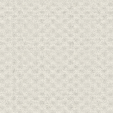
契約高の著増
昭和火災を合併
経営体制の強化
外地への進出
3. 太平洋戦争下の経営
大戦下の損保営業と業界動向
着実な展開
太平洋海上火災と合併
終戦時の状況
Chapter 4 戦後再建から再発展へ
1. 復興に立ち上がる