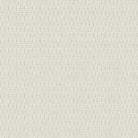
3. 慢性不況からの脱出
昭和恐慌と業界低迷
経営組織を再編成
海外再保険取引の拡大
中央火災海上傷害保険株式会社として発展
Chapter 3 日産コンツェルン傘下で躍進
1. 日産火災海上保険株式会社の誕生
日産経営下に社名変更
日産コンツェルンの創成と発展
2. 躍進の開始
日産の損保部門として営業