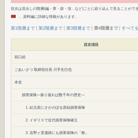
目次は見出しの階層(編・章・節・項…など)ごとに絞り込んで見ることがで
… 資料編に詳細な情報があります。
第1階層まで
第2階層まで
第3階層まで
第4階層まで
すべて
目次項目
前口絵
ごあいさつ 取締役社長 川手生巳也
本史
損害保険―振り返れば数千年の歴史―
1. 紀元前にさかのぼる原始損害保険
2. イギリスで近代損害保険確立
3. 吉野ヶ里遺跡にも損害保険の「根」