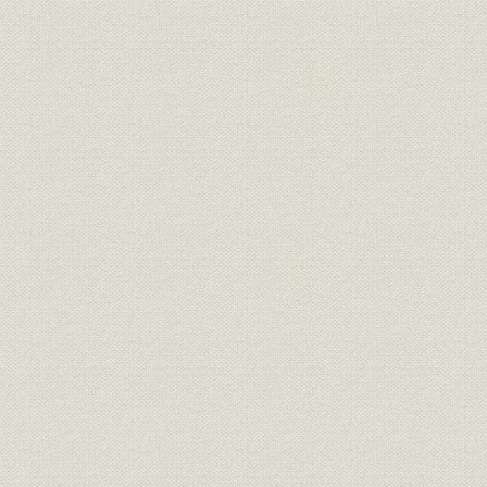
日産コンツェルン解体と当社の制限会社指定
終戦直後の損害保険
当社の戦後期経営
再建整備の完了
2. 再発展にステップ
経営拡大を目指して
業界関連諸法と業界行動
海外再保険取引を再開
戦後経営の基礎固まる
Chapter 5 飛躍への基礎固まる