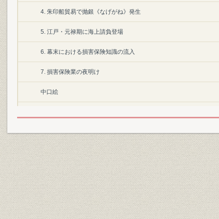
4. 朱印船貿易で抛銀《なげがね》発生
5. 江戸・元禄期に海上請負登場
6. 幕末における損害保険知識の流入
7. 損害保険業の夜明け
中口絵
Chapter 1 傷害保険を創る
1. 会社創立までの長い道のり
保険研究者粟津清亮、傷害保険に着目
傷害保険会社設立を構想
会社発起認可を申請
傷害保険は損保か生保かの論議