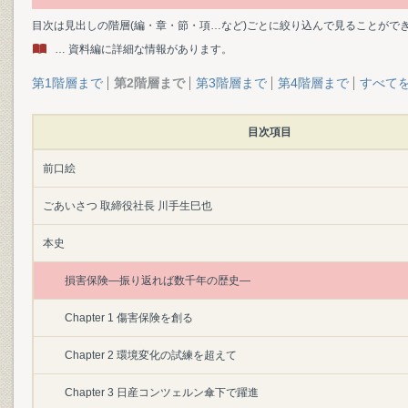
目次は見出しの階層(編・章・節・項…など)ごとに絞り込んで見ることがで
… 資料編に詳細な情報があります。
第1階層まで
第2階層まで
第3階層まで
第4階層まで
すべて
目次項目
前口絵
ごあいさつ 取締役社長 川手生巳也
本史
損害保険―振り返れば数千年の歴史―
Chapter 1 傷害保険を創る
Chapter 2 環境変化の試練を超えて
Chapter 3 日産コンツェルン傘下で躍進