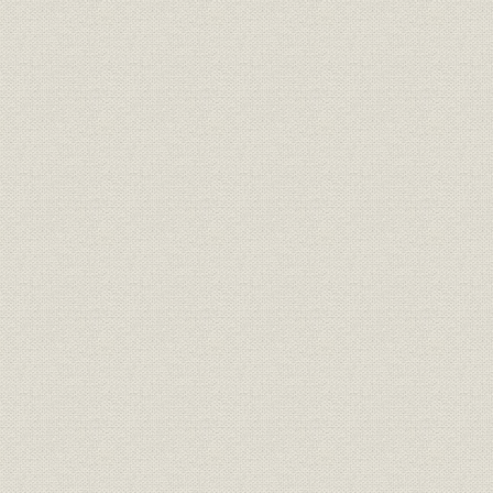
懐かしの新種保険部 米沢誠二
船賠責保険雑感 山中裕
機械保険連盟創立前後 原田義正
自賠責保険事始め 木村英世
1枚の名刺に見る地域営業の変質 西塚銀司朗
ロンドン、1963 川手生巳也
古きを尋ねて 芥潤一
まるごと手作り雑誌づくり 所洋二
初めて地域営業に出た頃 岡田偉知郎
「自動車社会」の幕開け 井上松男
私のサラリーマン史 小野三郎