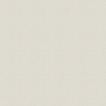
ニッサン長期発売までの長い道 安藤治義
たった1枚の特製テーラーメイド証券 村井秀美
青山へ本社が移った 小梶晴好
瀬戸内に求めた活路 大滝修一
TACO-ROOMって何 所洋二
わが師わが友 酒井暢
めんそーれ・うちなわ 刀禰尭介
時の流れ 鈴木裕史
FANAと会社は車の両輪 加地明
研修講師のうらおもて 矢島貞雄
各務賞受賞!!「賠償責任保険の理論と実務」 本間靖敏