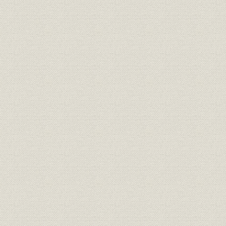
後口絵
索引
あとがき
レール80
終わりなき蜜月の旅 横田茂
焼け残った大金庫 植野秀亮
今は昔 外地営業の現実 大滝修一
食生活難時代の日常勤務 桜井銀一
北洋漁業隆盛の頃のマリン営業の思い出 宮津新平
春光会との縁 生賀豊
ある火災の思い出 益田清美