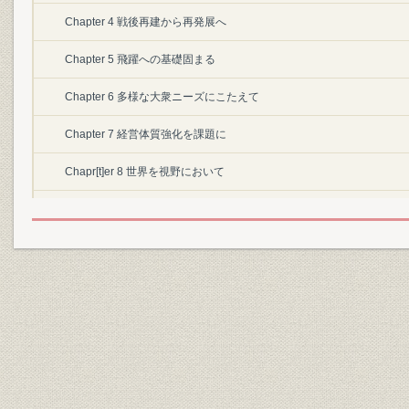
Chapter 4 戦後再建から再発展へ
Chapter 5 飛躍への基礎固まる
Chapter 6 多様な大衆ニーズにこたえて
Chapter 7 経営体質強化を課題に
Chapr[t]er 8 世界を視野において
Chapter 9 損保新時代の経営
21世紀への飛翔
1. 平成3年を飛翔元年と定めて
2. 中期経営計画「BEST-STAGE21」の策定
3. 創立80周年を祝う
対談―損保企業の企業文化をどう考えるか