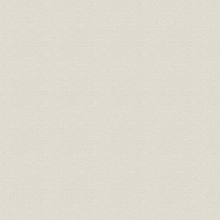
正平は永遠の課題 加藤忠男
うらがえしの発想 内海京隆
VANとの苦闘 長谷川孝男
ファミリー労災にかけた情熱 飯田教郎
業活こと始め 黒沼蔵人
ある新聞投書をめぐる4日間のドキュメント 豊田英男
「危険を捜す男たち」 本間靖敏
三金会と博覧会 石綿惇
“明日が見える交差点” 後藤辰之
こぞの雪今いずこ 辻弘