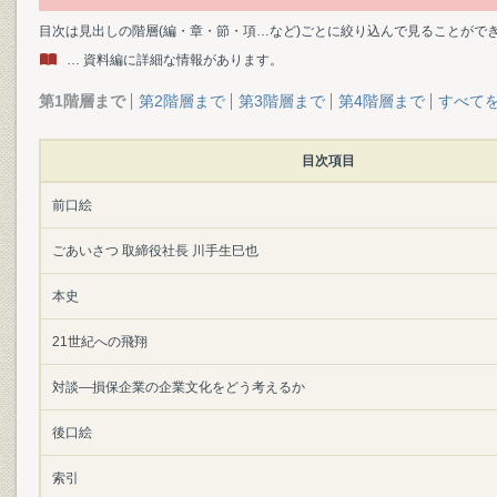
目次は見出しの階層(編・章・節・項…など)ごとに絞り込んで見ることがで
… 資料編に詳細な情報があります。
第1階層まで
第2階層まで
第3階層まで
第4階層まで
すべて
目次項目
前口絵
ごあいさつ 取締役社長 川手生巳也
本史
21世紀への飛翔
対談―損保企業の企業文化をどう考えるか
後口絵
索引