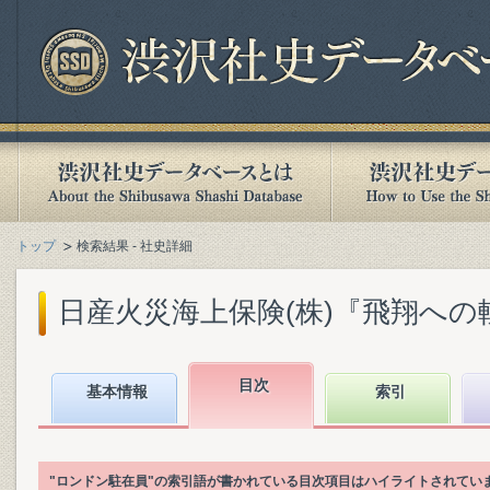
トップ
検索結果 - 社史詳細
日産火災海上保険(株)『飛翔への軌跡 :
目次
基本情報
索引
"ロンドン駐在員"の索引語が書かれている目次項目はハイライトされてい