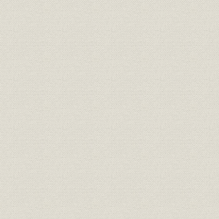
3. 日本不動産株式会社の設立
4. 日生社宅株式会社の設立
5. 代理社の設立
6. 日本調査株式会社の設立
第8章 伸 業容の拡大(昭和34年~40年)
第1節 高度経済成長
1. 社会経済の動き
2. 生保業界の動き
3. 当社の動き
第2節 経営諸制度の整備
1. 経営管理制度の改正