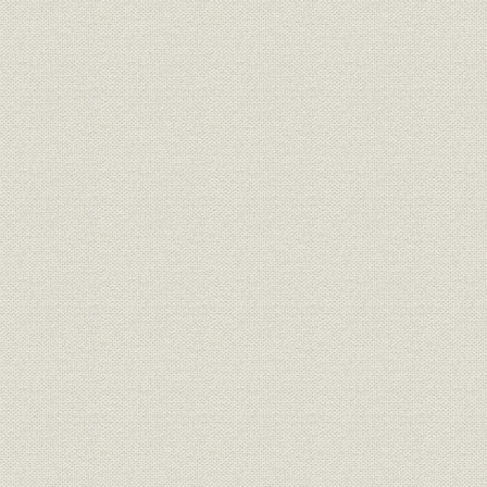
1. 接収解除
2. 資産再評価
3. 調整勘定
4. 外国契約の戦後処理(中国約款問題)
5. 指定時前契約の満期繰上
6. 戦前復帰3カ年計画と合理化の推進
7. 第2次保険料引き下げ
8. 経営合理化5カ年計画
第3節 販売体制の模索
1. 首都圏市場の開拓
2. 月払保険の復活とデビッド・システムの採用