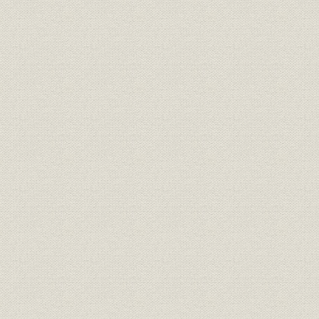
7. 企業年金制度と企業保険部の新設
第4節 資産運用の伸展
1. 資産運用の動向
2. 運用組織の拡充
第5節 事務の合理化
1. コンピュータリゼーション前史
2. コンピュータの導入
第6節 創業70周年と記念事業
1. 創業70周年
2. 本店の増改築
3. 日比谷ビルの建設と日生劇場