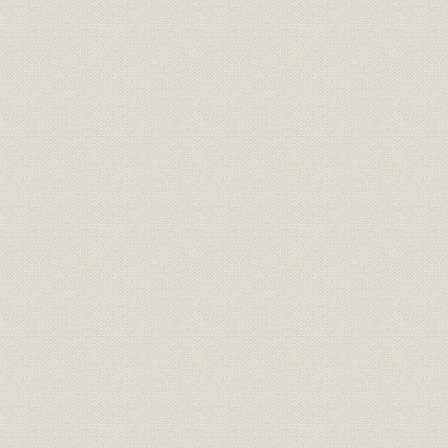
3. 日本生命球場の建設
4. 大星産業株式会社
5. 大阪東運送株式会社(現ヒガシ運送サービス)
6. 第一火災海上保険相互会社への経営参加
7. エビス土地建物株式会社(現星光ビル管理)
第7章 蘇 戦後の復興(昭和28年~34年)
第1節 再建の手応え
1. 社会経済の動き
2. 生保業界の動向
3. 当社の状況
第2節 戦後処理