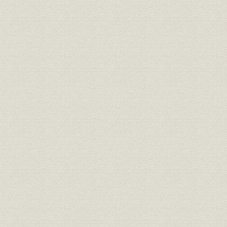
3. 営業職員制度の改正
4. 男子導入育成制度と養成所の設置
5. 外務教育部の新設
6. 支部制度の充実
第4節 資産運用の積極化
1. 借入申し込みの激増
2. 基幹産業への協調融資
3. 資金の地方還元
第5節 関連事業
1. 大阪商業信用組合への経営参加
2. 神戸商業信用組合への経営参加