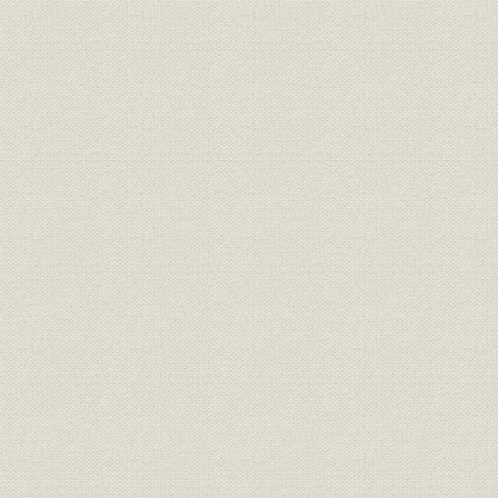
2. 経営基本理念の制定
3. 長期計画の策定
4. 国崎裕副社長の会長就任
第3節 販売体制の確立
1. 初の全国的市場調査
2. 暮しの保険の発売
3. ブロック・システムへの移行
4. 販売制度の変遷
5. 団体保険の発売
6. 団体関係組織の拡充