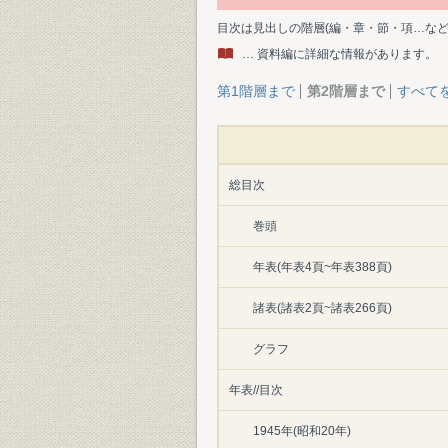
目次は見出しの階層(編・章・節・項…な
… 資料編に詳細な情報があります。
第1階層まで
第2階層まで
すべて
総目次
巻頭
年表(年表4頁~年表388頁)
諸表(諸表2頁~諸表266頁)
グラフ
年表//目次
1945年(昭和20年)