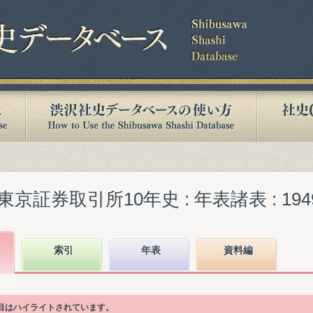
券取引所10年史 : 年表諸表 : 1949-19
索引
年表
資料編
項目はハイライトされています。