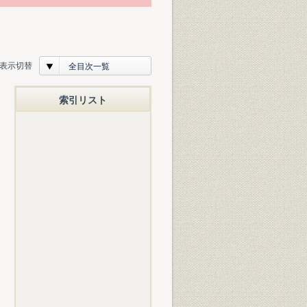
表示切替
全目次一覧
索引リスト