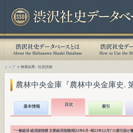
トップ
検索結果 - 社史詳細
農林中央金庫『農林中央金庫史. 第3巻
目次
基本情報
索引
"一般経済 経済諸指標 主要経済指標(昭22年6月~昭23年12月)"の索