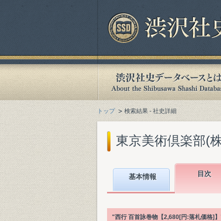
トップ
検索結果 - 社史詳細
東京美術倶楽部(株)
目次
基本情報
"西行 百首詠巻物【2,680[円:落札