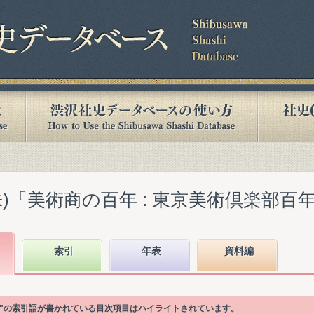
『美術商の百年 : 東京美術倶楽部百年史』(
索引
年表
資料編
価格]】"の索引語が書かれている目次項目はハイライトされています。