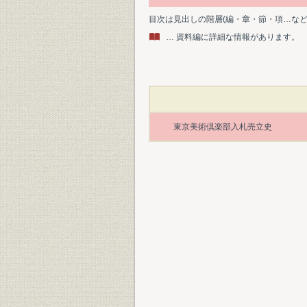
目次は見出しの階層(編・章・節・項…な
… 資料編に詳細な情報があります。
東京美術倶楽部入札売立史