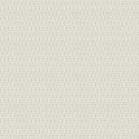
大阪美術倶楽部入札売立史
京都美術倶楽部入札売立史
名古屋美術倶楽部入札売立史
金沢美術倶楽部入札売立史
戦後主要入札売立落札価格一覧
便覧篇
店舗履歴―東京美術商協同組合員アンケートによる
東京美術倶楽部歴代役員一覧
東京美術倶楽部百年史年表
付録
参考文献