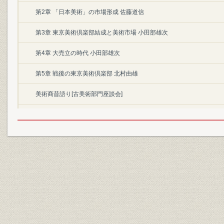
第2章 「日本美術」の市場形成 佐藤道信
第3章 東京美術倶楽部結成と美術市場 小田部雄次
第4章 大売立の時代 小田部雄次
第5章 戦後の東京美術倶楽部 北村由雄
美術商昔語り[古美術部門座談会]
交換会昔語り[新画部門座談会]
新画商の系譜
交換会一覧表
骨董屋評判記
記録篇
東京美術倶楽部入札売立史