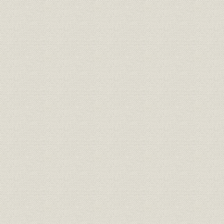
索引[東京、大阪、京都、名古屋、金沢の入札売立史分。作者名のある
のもの、入札売立て名称を含む]
謝辞 横井彬 東京美術倶楽部百年史編纂委員会・委員長
奥付・協力者一覧