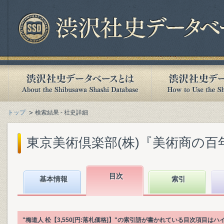
トップ
検索結果 - 社史詳細
東京美術倶楽部(株)『美術商の百年 :
目次
基本情報
索引
"梅道人 松【3,550[円:落札価格]】"の索引語が書かれている目次項目は