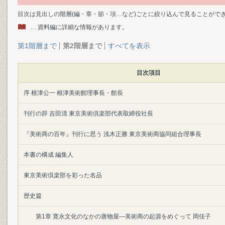
目次は見出しの階層(編・章・節・項…など)ごとに絞り込んで見ることがで
… 資料編に詳細な情報があります。
第1階層まで
第2階層まで
すべてを表示
目次項目
序 根津公一 根津美術館理事長・館長
刊行の辞 吉田清 東京美術倶楽部代表取締役社長
『美術商の百年』刊行に思う 浅木正勝 東京美術商協同組合理事長
本書の構成 編集人
東京美術倶楽部を彩った名品
歴史篇
第1章 寛永文化のなかの唐物屋―美術商の起源をめぐって 岡佳子