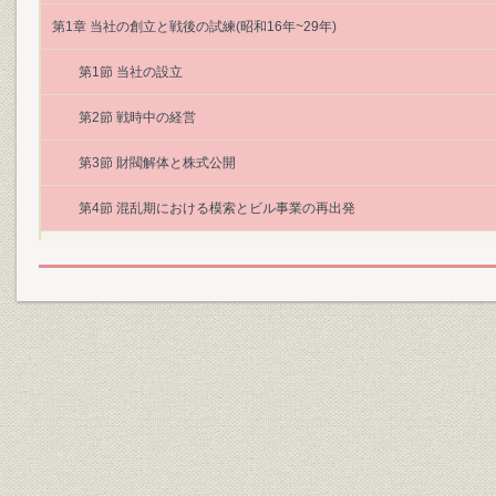
第1章 当社の創立と戦後の試練(昭和16年~29年)
第1節 当社の設立
第2節 戦時中の経営
第3節 財閥解体と株式公開
第4節 混乱期における模索とビル事業の再出発
第2章 浚渫埋立事業への進出と積極経営の展開(昭和30年~37年)
第1節 高度成長と用地需要
第2節 経営の3本柱の確立と組織の拡充
第3節 浚渫埋立事業への進出
第4節 ビル事業の本格化
第5節 宅地造成事業への進出