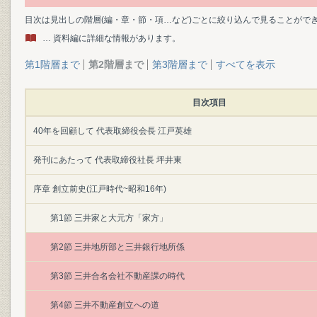
目次は見出しの階層(編・章・節・項…など)ごとに絞り込んで見ることがで
… 資料編に詳細な情報があります。
第1階層まで
第2階層まで
第3階層まで
すべてを表示
目次項目
40年を回顧して 代表取締役会長 江戸英雄
発刊にあたって 代表取締役社長 坪井東
序章 創立前史(江戸時代~昭和16年)
第1節 三井家と大元方「家方」
第2節 三井地所部と三井銀行地所係
第3節 三井合名会社不動産課の時代
第4節 三井不動産創立への道