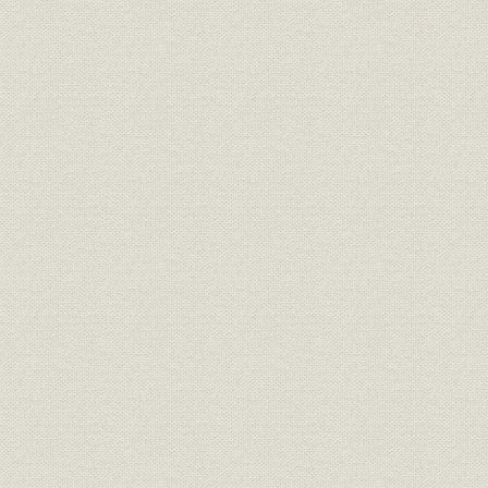
人口の地域別・年齢別構成の推移
三大都市圏と地方間の人口移動の推移
婚姻件数と世帯増加率の推移
不動産業向け貸出および住宅ローンの残高の推移
事務所用建築物着工の推移
民間業者浚渫埋立揚土量の推移
三井不動産株式会社原始定款
三井不動産株式会社現行定款
従業員数の推移
新株式の発行推移
株価の推移