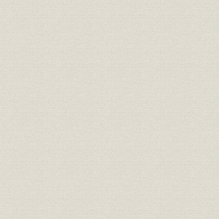
第6節 資金需要の急増と業績
第3章 霞が関ビルの建設と開発事業の推進(昭和38年~42年)
第1節 都市化の進展と不動産業界の活発化
第2節 超高層ビルへの挑戦と開発事業の積極展開
第3節 霞が関ビルの建設
第4節 宅地造成事業の本格化
第5節 浚渫埋立事業の本格化
第6節 資金調達と業績
第4章 住宅事業への進出と総合デベロッパーとしての活躍(昭和43年~48年)
第1節 住宅産業の成長と環境問題
第2節 新規事業への着手と経営組織の整備