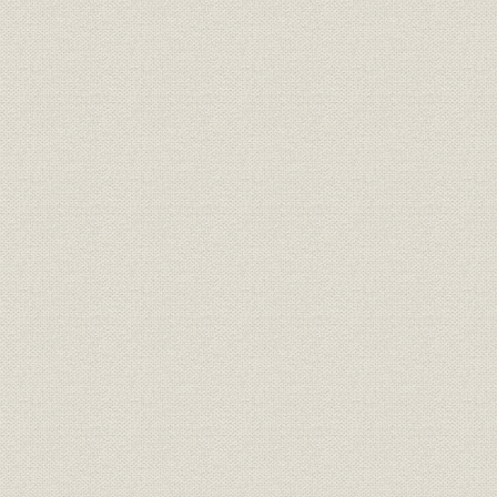
仙台支店
名古屋支店
広島支店
福岡支店
大分支店
補2. 三井グループ内における当社
月曜会
三井商号商標保全会
二木会
三井記念病院
共同施設