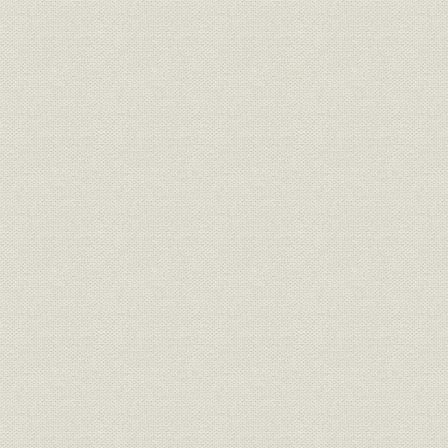
真如堂研修道場
綱町三井倶楽部
霞ヶ関三井クラブと新宿三井クラブ
(財)三井文庫
三井業際研究所
主要関係会社概要
資料
地価・GNP・卸売物価の長期的推移
国民総生産と地価の対前年度変動率、土地取引件数、宅地建物取引業
住宅着工戸数、全国木造建築費上昇率、宅地供給量の推移