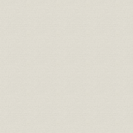
第3節 住宅事業への進出
第4節 新宿三井ビルの建設
第5節 転機を迎えた浚渫埋立事業
第6節 資金調達力の向上と業績
第5章 経営環境の変化と住宅事業の展開(昭和49年~54年)
第1節 法・税制の規制強化と不動産業
第2節 開発指向から住宅指向への転換
第3節 住宅事業の本格的展開
第4節 低成長経済下のビル事業
第5節 浚渫埋立事業の転換
第6節 業績と財務