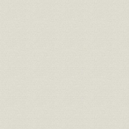
第6章 新しい経営と現況―不況下の経営努力―(昭和55年~58年)
第1節 経済成長の減速と住宅不況
第2節 経営効率化への挑戦
第3節 住宅事業における競争力の強化
第4節 ビル事業における新展開
第5節 海外事業の本格化
第6節 新しい事業分野の開拓
第7節 業績と現況
補1. 支店のあゆみ
大阪支店
札幌支店