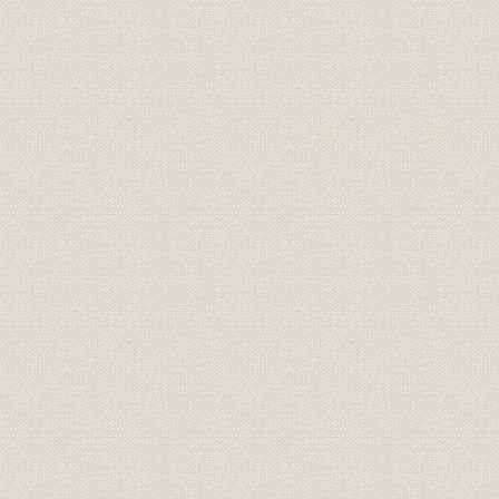
仙台支店
名古屋支店
広島支店
福岡支店
大分支店
補2. 三井グループ内における当社
月曜会
三井商号商標保全会
二木会
三井記念病院
共同施設