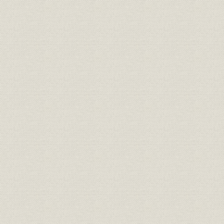
第3節 住宅事業への進出
第4節 新宿三井ビルの建設
第5節 転機を迎えた浚渫埋立事業
第6節 資金調達力の向上と業績
第5章 経営環境の変化と住宅事業の展開(昭和49年~54年)
第1節 法・税制の規制強化と不動産業
第2節 開発指向から住宅指向への転換
第3節 住宅事業の本格的展開
第4節 低成長経済下のビル事業
第5節 浚渫埋立事業の転換
第6節 業績と財務