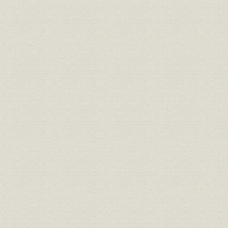
真如堂研修道場
綱町三井倶楽部
霞ヶ関三井クラブと新宿三井クラブ
(財)三井文庫
三井業際研究所
主要関係会社概要
資料
地価・GNP・卸売物価の長期的推移
国民総生産と地価の対前年度変動率、土地取引件数、宅地建物取引業
住宅着工戸数、全国木造建築費上昇率、宅地供給量の推移