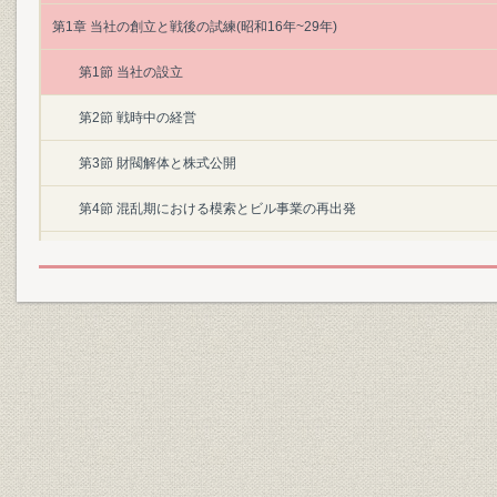
第1章 当社の創立と戦後の試練(昭和16年~29年)
第1節 当社の設立
第2節 戦時中の経営
第3節 財閥解体と株式公開
第4節 混乱期における模索とビル事業の再出発
第2章 浚渫埋立事業への進出と積極経営の展開(昭和30年~37年)
第1節 高度成長と用地需要
第2節 経営の3本柱の確立と組織の拡充
第3節 浚渫埋立事業への進出
第4節 ビル事業の本格化
第5節 宅地造成事業への進出