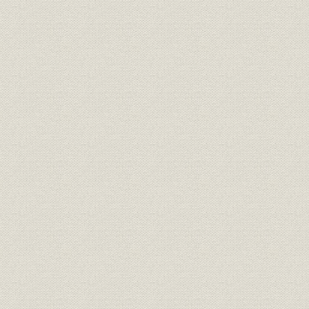
第6章 新しい経営と現況―不況下の経営努力―(昭和55年~58年)
第1節 経済成長の減速と住宅不況
第2節 経営効率化への挑戦
第3節 住宅事業における競争力の強化
第4節 ビル事業における新展開
第5節 海外事業の本格化
第6節 新しい事業分野の開拓
第7節 業績と現況
補1. 支店のあゆみ
大阪支店
札幌支店