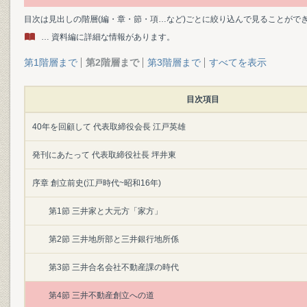
目次は見出しの階層(編・章・節・項…など)ごとに絞り込んで見ることがで
… 資料編に詳細な情報があります。
第1階層まで
第2階層まで
第3階層まで
すべてを表示
目次項目
40年を回顧して 代表取締役会長 江戸英雄
発刊にあたって 代表取締役社長 坪井東
序章 創立前史(江戸時代~昭和16年)
第1節 三井家と大元方「家方」
第2節 三井地所部と三井銀行地所係
第3節 三井合名会社不動産課の時代
第4節 三井不動産創立への道