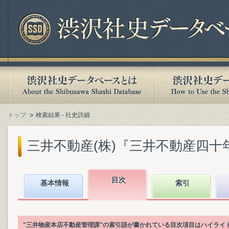
トップ
検索結果 - 社史詳細
三井不動産(株)『三井不動産四十年史』
目次
基本情報
索引
"三井物産本店不動産管理課"の索引語が書かれている目次項目はハイライ