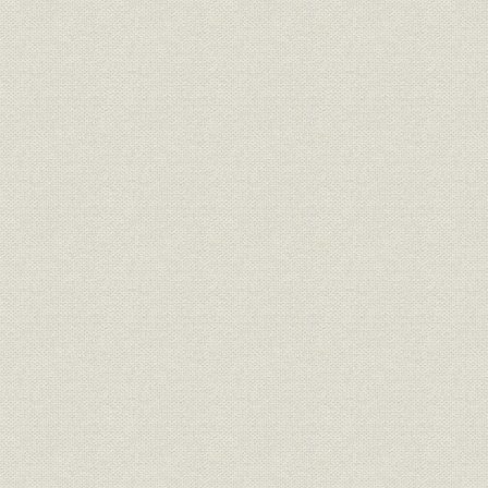
人口の地域別・年齢別構成の推移
三大都市圏と地方間の人口移動の推移
婚姻件数と世帯増加率の推移
不動産業向け貸出および住宅ローンの残高の推移
事務所用建築物着工の推移
民間業者浚渫埋立揚土量の推移
三井不動産株式会社原始定款
三井不動産株式会社現行定款
従業員数の推移
新株式の発行推移
株価の推移