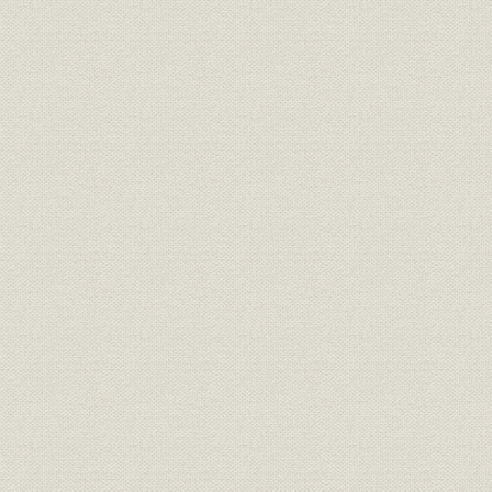
第6節 資金需要の急増と業績
第3章 霞が関ビルの建設と開発事業の推進(昭和38年~42年)
第1節 都市化の進展と不動産業界の活発化
第2節 超高層ビルへの挑戦と開発事業の積極展開
第3節 霞が関ビルの建設
第4節 宅地造成事業の本格化
第5節 浚渫埋立事業の本格化
第6節 資金調達と業績
第4章 住宅事業への進出と総合デベロッパーとしての活躍(昭和43年~48年)
第1節 住宅産業の成長と環境問題
第2節 新規事業への着手と経営組織の整備