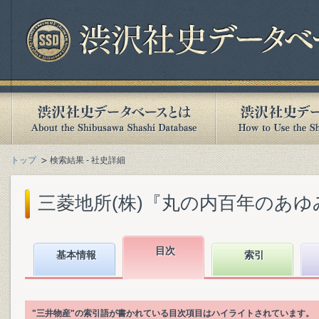
トップ
検索結果 - 社史詳細
三菱地所(株)『丸の内百年のあゆみ :
目次
基本情報
索引
"三井物産"の索引語が書かれている目次項目はハイライトされています。