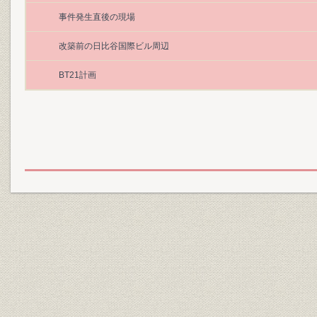
事件発生直後の現場
改築前の日比谷国際ビル周辺
BT21計画