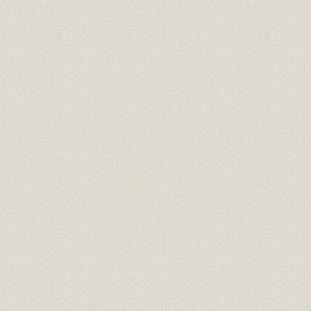
3.パイオニアとしての京阪
4.新京阪線と名古屋急行電鉄
5.和歌山支店と阪和電気鉄道
6.蒲生―守口間高架複々線化工事
7.新線延長‐1 淀屋橋延長線
[7.]新線延長‐2 東福寺―三条間地下化と鴨東線
[7.]新線延長‐3 中之島線
8.大津線の歴史
9.日本初の連節車「びわこ」号と鴨川線
10.戦後の京阪線ダイヤの変遷
11.京阪電車の廃線跡