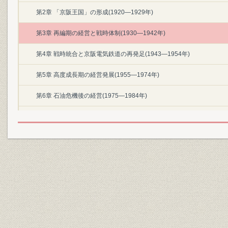
第2章 「京阪王国」の形成(1920―1929年)
第3章 再編期の経営と戦時体制(1930―1942年)
第4章 戦時統合と京阪電気鉄道の再発足(1943―1954年)
第5章 高度成長期の経営発展(1955―1974年)
第6章 石油危機後の経営(1975―1984年)
第7章 「バブル経済」前後の経営拡大(1985―1996年)
第8章 競争の激化と事業の再構築(1997―2010年)
終章 京阪電鉄の100年
テーマ史
1.渋沢栄一と京阪電鉄
2.初代経営トップ 渡辺嘉一