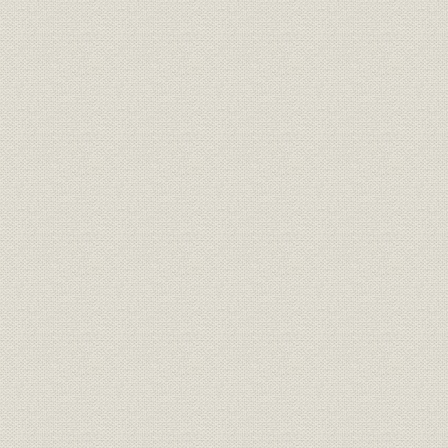
23.京都定期観光バス
24.宇治川ラインとおとぎ電車
25.比叡山開発
26.黎明期のマーケット事業
27.念願の京阪百貨店開業
28.樟葉P・G・Cとくずは国際トーナメント
29.京阪競馬場と京阪杯
30.未完の社史
索引
参考文献
監修・執筆