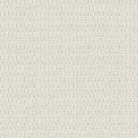
12.電気供給事業
13.ひらかた大菊人形の歴史
14.ひらかたパークの歴史
15.京阪グラウンド
16.成田山大阪別院の誘致
17.京阪京橋駅ビル
18.天満橋と京阪ビルディング、OMMビル
19.乗車券ギャラリー
20.京阪電鉄のイメージキャラクターたち
21.路線案内図
22.琵琶湖の舟運と玄関口・浜大津