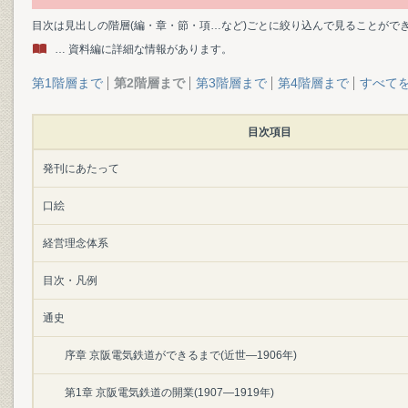
目次は見出しの階層(編・章・節・項…など)ごとに絞り込んで見ることがで
… 資料編に詳細な情報があります。
第1階層まで
第2階層まで
第3階層まで
第4階層まで
すべて
目次項目
発刊にあたって
口絵
経営理念体系
目次・凡例
通史
序章 京阪電気鉄道ができるまで(近世―1906年)
第1章 京阪電気鉄道の開業(1907―1919年)