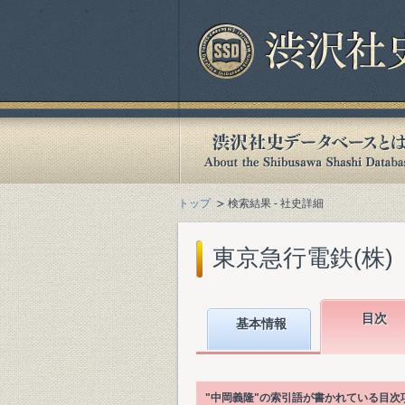
トップ
検索結果 - 社史詳細
東京急行電鉄(株)『
目次
基本情報
"中岡義隆"の索引語が書かれている目