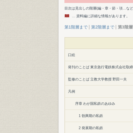
目次は見出しの階層(編・章・節・項…な
… 資料編に詳細な情報があります。
第1階層まで
第2階層まで
第3階
口絵
発刊のことば 東京急行電鉄株式会社取締
監修のことば 立教大学教授 野田一夫
凡例
序章 わが国私鉄のあゆみ
1 勃興期の私鉄
2 発展期の私鉄