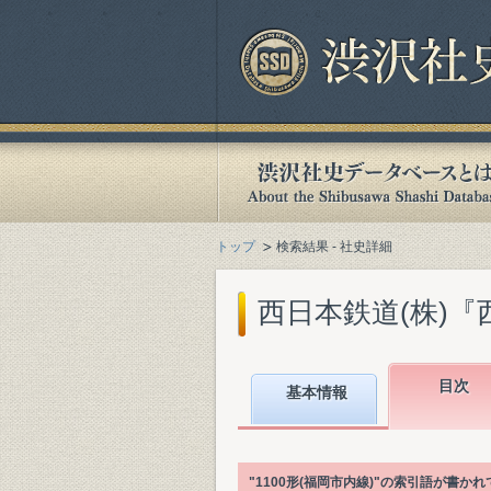
トップ
検索結果 - 社史詳細
西日本鉄道(株)『西
目次
基本情報
"1100形(福岡市内線)"の索引語が書