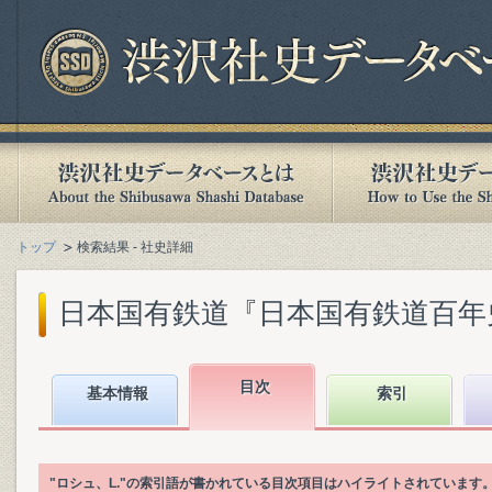
トップ
検索結果 - 社史詳細
日本国有鉄道『日本国有鉄道百年史. 第
目次
基本情報
索引
"ロシュ、L."の索引語が書かれている目次項目はハイライトされています