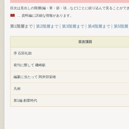
目次は見出しの階層(編・章・節・項…など)ごとに絞り込んで見ることがで
… 資料編に詳細な情報があります。
第1階層まで
第2階層まで
第3階層まで
第4階層まで
第5階層
目次項目
序 石田礼助
発刊に際して 磯崎叡
編纂に当たって 阿井卯栄雄
凡例
第1編 創業時代