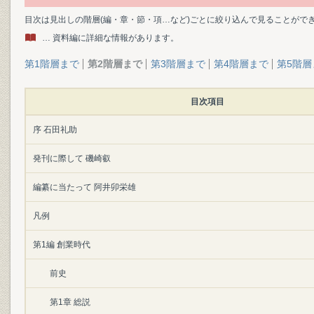
目次は見出しの階層(編・章・節・項…など)ごとに絞り込んで見ることがで
… 資料編に詳細な情報があります。
第1階層まで
第2階層まで
第3階層まで
第4階層まで
第5階層
目次項目
序 石田礼助
発刊に際して 磯崎叡
編纂に当たって 阿井卯栄雄
凡例
第1編 創業時代
前史
第1章 総説