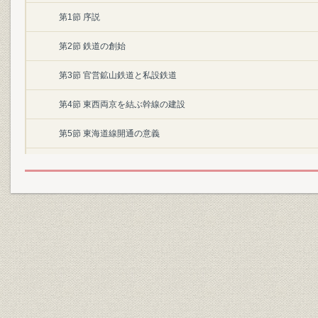
第1節 序説
第2節 鉄道の創始
第3節 官営鉱山鉄道と私設鉄道
第4節 東西両京を結ぶ幹線の建設
第5節 東海道線開通の意義
第6節 鉄道政策の確立
第2章 総務
第1節 概説
第2節 組織
第3節 職員
第4節 経理および資材