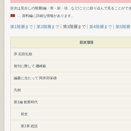
目次は見出しの階層(編・章・節・項…など)ごとに絞り込んで見ることがで
… 資料編に詳細な情報があります。
第1階層まで
第2階層まで
第3階層まで
第4階層まで
第5階層
目次項目
序 石田礼助
発刊に際して 磯崎叡
編纂に当たって 阿井卯栄雄
凡例
第1編 創業時代
前史
第1章 総説