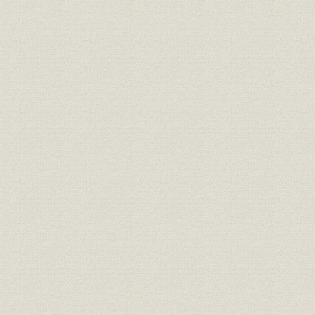
第1 官営鉱山鉄道
第2 私設鉄道
第4節 東西両京を結ぶ幹線の建設
第1 中山道幹線の建設計画
第2 東海道幹線の開通
第5節 東海道線開通の意義
第1 東海道線開通以前の交通機関
第2 幹線鉄道の効用
第3 鉄道建設への世論
第6節 鉄道政策の確立
第1 経営主体に関する議論