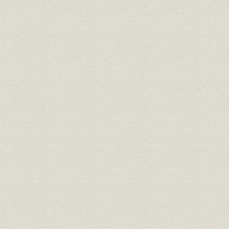
3 「傭員俸給支給規則」の制定
4 「駅夫世話役以下日給等級表」の制定
5 諸手当
第7 旅費
1 「旅費定則」の制定
2 鉄道寮特殊旅費支給規定の施行
3 「内国旅費規則」の制定と「鉄道局旅費規定」の施行
4 「内国旅費規則」の改正と「鉄道庁旅費規程」の施行
第8 厚生
1 災害の補償
2 恩給