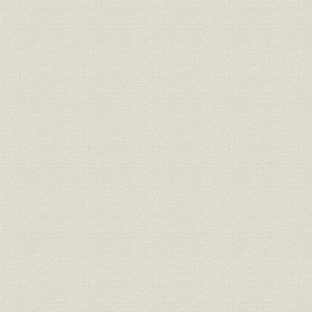
第2 鉄道会計制度の確立
第3 「鉄道敷設法」の公布
第2章 総務
第1節 概説
第1 組織の変遷
第2 職員管理制度
第3 財政資金と会計制度
第4 資材の調達
第2節 組織
第1 鉄道掛
第2 工部省鉄道寮