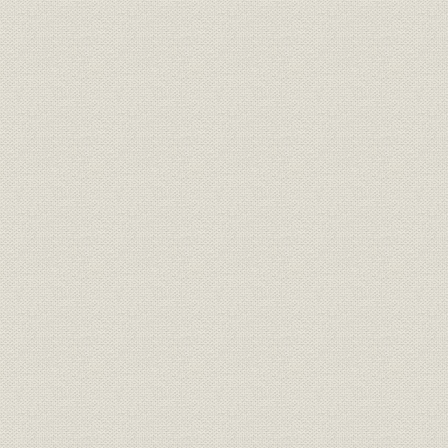
第3 賞罰
1 行賞
2 罰則および懲戒規定
第4 養成
1 工部省の技術者養成
2 鉄道局の技術者養成
第5 服制
第6 俸給および諸給与
1 創業当初の給与制度
2 官吏俸給令の制定