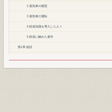
2 蒸気車の模型
3 蒸気車の運転
4 鉄道知識を導入した人々
5 鉄道に触れた著作
第1章 総説
第1節 序説
第1 鉄道建設の気運
1 封建的諸制度からの脱皮と鉄道の要請
2 鉄道建設計画の萌芽
3 外国人の鉄道建設勧誘と政府の態度
4 積極的建設方針への転換