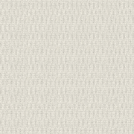
第2 鉄道建設と社会の動向
1 鉄道建設に対する反対論
2 政府の対策と鉄道導入賛成論
第2節 鉄道の創始
第1 創業
1 東京・横浜間の鉄道
2 京都・神戸間の鉄道
第2 東西両京を結ぶ鉄道建設計画と鉄道会社設立の気運
第3 線路延長計画
第4 鉄道建設と外国技術の導入
第3節 官営鉱山鉄道と私設鉄道