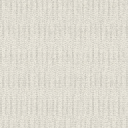
第3 工部省鉄道局
第4 内閣鉄道局
第5 内務省鉄道庁
第3節 職員
第1 任免
1 鉄道職員の任用制度
2 非職および休職の制度
第2 服務
1 服務の規程
2 勤務時間および休暇
3 身元保証