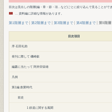
目次は見出しの階層(編・章・節・項…など)ごとに絞り込んで見ることがで
… 資料編に詳細な情報があります。
第1階層まで
第2階層まで
第3階層まで
第4階層まで
第5階層
目次項目
序 石田礼助
発刊に際して 磯崎叡
編纂に当たって 阿井卯栄雄
凡例
第1編 創業時代
前史
1 鉄道に関する風聞