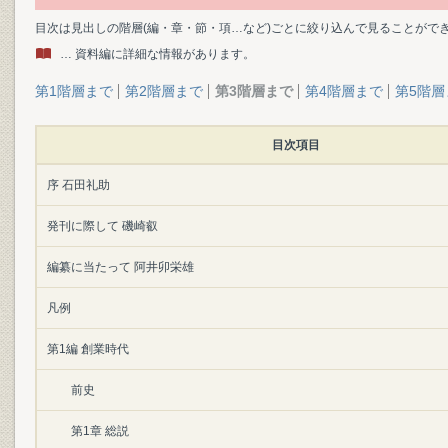
目次は見出しの階層(編・章・節・項…など)ごとに絞り込んで見ることがで
… 資料編に詳細な情報があります。
第1階層まで
第2階層まで
第3階層まで
第4階層まで
第5階層
目次項目
序 石田礼助
発刊に際して 磯崎叡
編纂に当たって 阿井卯栄雄
凡例
第1編 創業時代
前史
第1章 総説