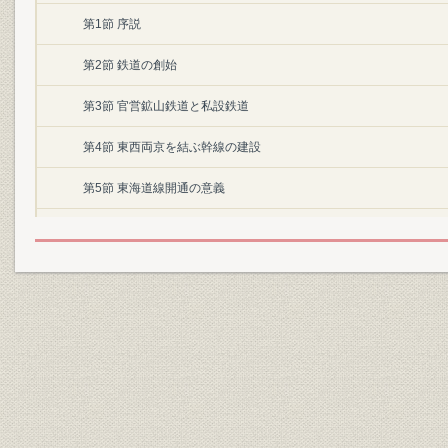
第1節 序説
第2節 鉄道の創始
第3節 官営鉱山鉄道と私設鉄道
第4節 東西両京を結ぶ幹線の建設
第5節 東海道線開通の意義
第6節 鉄道政策の確立
第2章 総務
第1節 概説
第2節 組織
第3節 職員
第4節 経理および資材