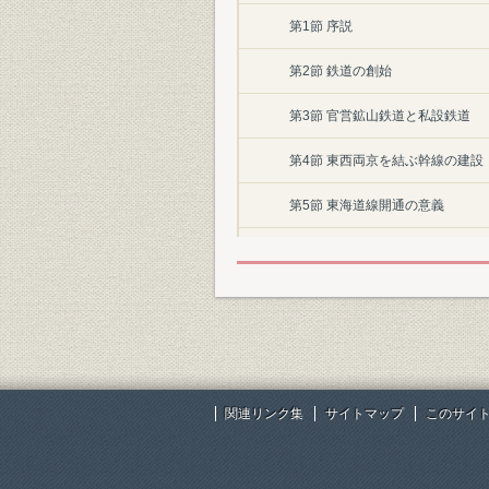
第1節 序説
第2節 鉄道の創始
第3節 官営鉱山鉄道と私設鉄道
第4節 東西両京を結ぶ幹線の建設
第5節 東海道線開通の意義
第6節 鉄道政策の確立
第2章 総務
第1節 概説
第2節 組織
関連リンク集
サイトマップ
このサイ
第3節 職員
第4節 経理および資材