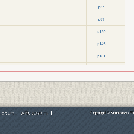
p37
p89
p129
p145
p161
p171
p191
p193
p203
Copyright © Shibusawa Eii
トについて
お問い合わせ
p237
p335