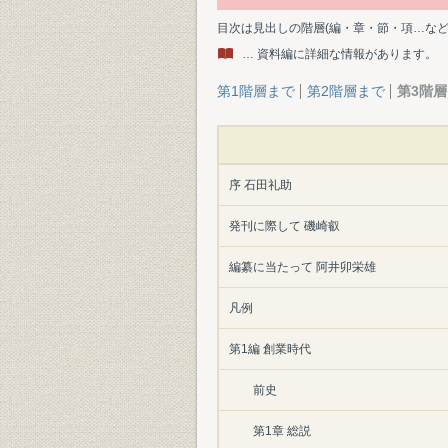
目次は見出しの階層(編・章・節・項…な
… 資料編に詳細な情報があります。
第1階層まで
第2階層まで
第3階
序 石田礼助
発刊に際して 磯崎叡
編纂に当たって 阿井卯栄雄
凡例
第1編 創業時代
前史
第1章 総説