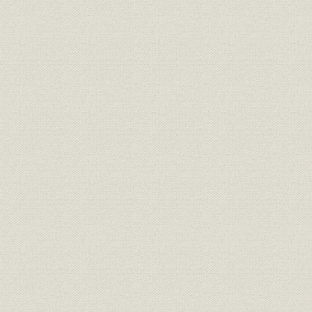
第4節 経理および資材
第1 財政
第2 会計
第3 資材
第3章 運輸
第1節 概説
第1 旅客営業
第2 貨物営業
第3 軍事輸送
第4 連絡運輸
第5 運転