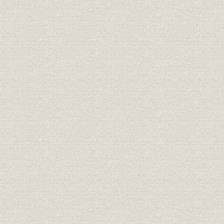
第2章 総務
第1節 概説
第1 組織の変遷
第2 職員管理制度
第3 財政資金と会計制度
第4 資材の調達
第2節 組織
第1 鉄道掛
第2 工部省鉄道寮
第3 工部省鉄道局
第4 内閣鉄道局