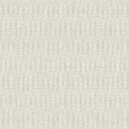
第4節 東西両京を結ぶ幹線の建設
第1 中山道幹線の建設計画
第2 東海道幹線の開通
第5節 東海道線開通の意義
第1 東海道線開通以前の交通機関
第2 幹線鉄道の効用
第3 鉄道建設への世論
第6節 鉄道政策の確立
第1 経営主体に関する議論
第2 鉄道会計制度の確立
第3 「鉄道敷設法」の公布