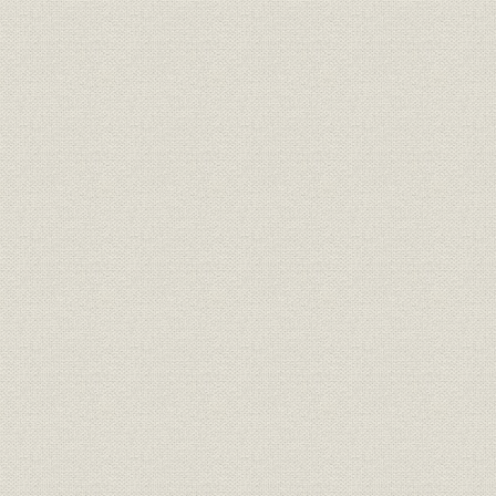
第2節 旅客営業
第1 旅客および手小荷物運送制度
第2 旅客および手小荷物輸送
第3 構内営業
第3節 貨物営業
第1 貨物運送制度
第2 貨物輸送
第4節 連絡運輸
第1 太湖汽船会社との連絡運輸
第2 日本鉄道会社との連絡運輸