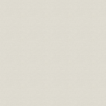
第5 内務省鉄道庁
第3節 職員
第1 任免
第2 服務
第3 賞罰
第4 養成
第5 服制
第6 俸給および諸給与
第7 旅費
第8 厚生
第9 雇外国人