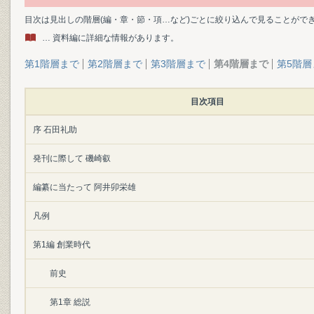
目次は見出しの階層(編・章・節・項…など)ごとに絞り込んで見ることがで
… 資料編に詳細な情報があります。
第1階層まで
第2階層まで
第3階層まで
第4階層まで
第5階層
目次項目
序 石田礼助
発刊に際して 磯崎叡
編纂に当たって 阿井卯栄雄
凡例
第1編 創業時代
前史
第1章 総説