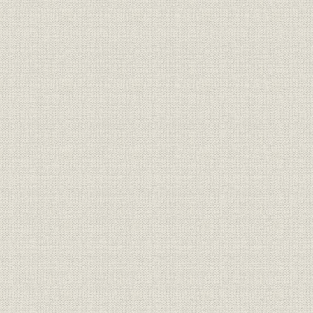
1 鉄道建設の進展に伴う客車の増備状況
2 客車の種類と構造
第3 貨車
1 鉄道建設の進展に伴う貨車の増備状況
2 貨車の種類と構造
第4 工場
1 鉄道建設と工場制度
2 新橋工場
3 神戸工場
4 長野器械場
第4節 通信および信号保安設備