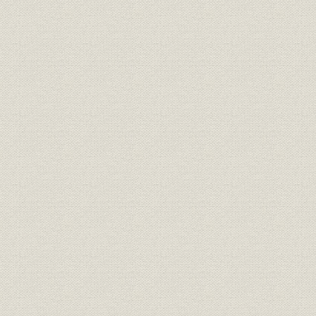
2 大垣・名古屋間および名古屋・武豊間工事の経過
3 大垣・名古屋間および名古屋・武豊間開通後の改良工事
第7 高崎・直江津間の建設
1 中山道幹線建設計画との関連
2 高崎・横河間の建設
3 直江津・軽井沢間の建設
4 横川・軽井沢間の建設
5 直江津・軽井沢間開通後の改良工事
第8 横浜・熱田間の建設
1 中山道幹線建設計画の東海道幹線への変更
2 測量および線路の選定