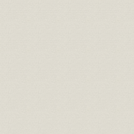
1 京都・敦賀間鉄道建設に対する京都府の熱意
2 京都・大津間の建設
3 長浜・敦賀間の建設
4 大津・長浜間の建設
第5 長浜・大垣間の建設
1 測量および線路の選定
2 用地の取得
3 工事の経過
4 開通後の改良工事
第6 大垣・名古屋間および名古屋・武豊間の建設
1 中山道幹線建設計画との関連