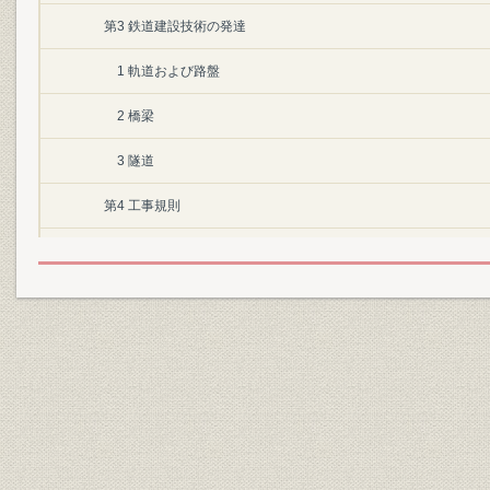
第3 鉄道建設技術の発達
1 軌道および路盤
2 橋梁
3 隧道
第4 工事規則
1 建設および保守に関する規則
2 工事の請負に関する規則
第5 用地の取得
第6 車両の発達
1 蒸気機関車
2 客貨車