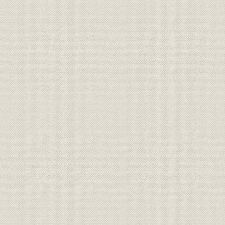
3 工事の経過
4 開通後の改良工事
第9 大船・横須賀間の建設
1 軍事路線としての経緯
2 工事の経過
第3節 車両および工場
第1 蒸気機関車
1 鉄道建設の進展に伴う蒸気機関車の増備状況
2 蒸気機関車の種類と性能および構造
第2 客車