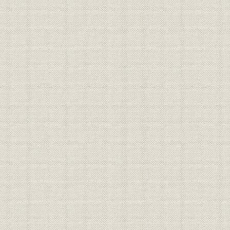
第7 工場の整備
第8 電気および信号保安設備
1 通信
2 照明設備
3 信号保安設備
第2節 線路および建造物の建設と改良
第1 新橋・横浜間の建設
1 測量および線路の選定
2 用地の取得
3 工事の経過
4 開通後の改良工事