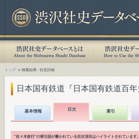
トップ
検索結果 - 社史詳細
日本国有鉄道『日本国有鉄道百年史. 第
目次
基本情報
索引
"佐々木政行"の索引語が書かれている目次項目はハイライトされています