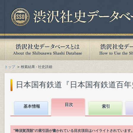
トップ
検索結果 - 社史詳細
日本国有鉄道『日本国有鉄道百年史. 第
目次
基本情報
索引
"蜂須賀茂韶"の索引語が書かれている目次項目はハイライトされています