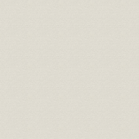
第2 会計
第3 資材
第3章 運輸
第1節 運輸の管理
第1 運輸管理制度
第2 運輸施設の拡充
第3 運輸成績の概要
第4 「鉄道営業法」の公布
第5 軍事輸送
第2節 旅客営業
第1 旅客取扱いの制度