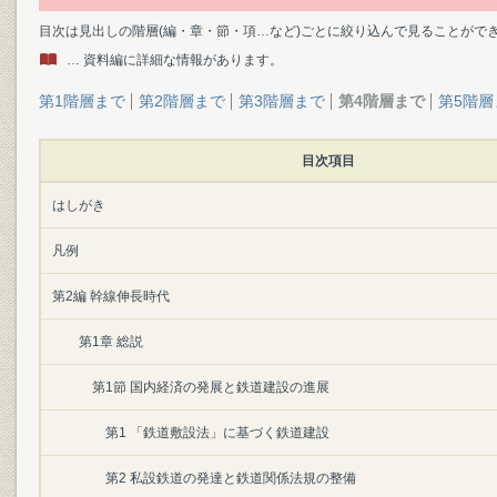
目次は見出しの階層(編・章・節・項…など)ごとに絞り込んで見ることがで
… 資料編に詳細な情報があります。
第1階層まで
第2階層まで
第3階層まで
第4階層まで
第5階層
目次項目
はしがき
凡例
第2編 幹線伸長時代
第1章 総説
第1節 国内経済の発展と鉄道建設の進展
第1 「鉄道敷設法」に基づく鉄道建設
第2 私設鉄道の発達と鉄道関係法規の整備