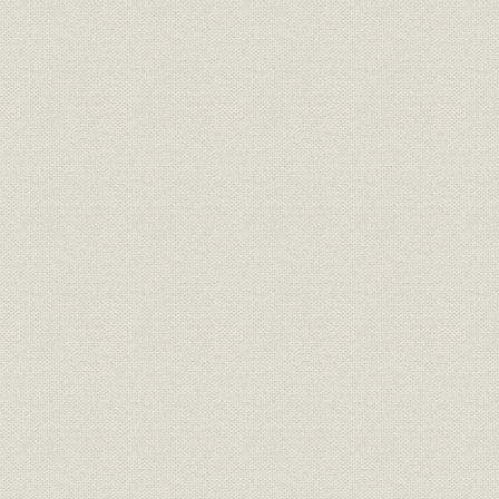
第1 運転および信号
第2 列車の運転
第4章 建設
第1節 建設法規の制定
第2節 奥羽線福島・青森間
第3節 北陸線敦賀・富山間
第4節 中央線八王子・塩尻間および名古屋・中津間
第5節 篠ノ井線篠ノ井・塩尻間
第6節 鹿児島線八代・鹿児島間
第7節 山陰・山陽連絡線境・青谷間
第8節 呉線海田市・呉間