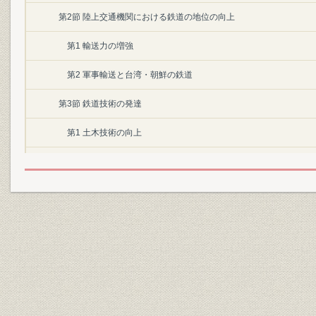
第2節 陸上交通機関における鉄道の地位の向上
第1 輸送力の増強
第2 軍事輸送と台湾・朝鮮の鉄道
第3節 鉄道技術の発達
第1 土木技術の向上
第2 車両技術の向上
第4節 鉄道の国有化
第1 鉄道に対する管理・監督政策の推移
第2 鉄道国有化の発議
第3 「鉄道国有法」の成立
第2章 総務