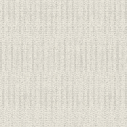
第2 旅客に対するサービスと運輸
第3節 手荷物および小荷物
第1 「鉄道営業法」公布以前の取扱いおよび運賃
第2 「鉄道運輸規程」の実施およびその後の取扱い・運賃
第4節 貨物営業
第1 貨物の取扱いおよび運賃
第2 貨物営業の実態
第5節 私設鉄道との業務上の関係
第1 連帯運輸
第2 私設鉄道との相互連絡関係
第6節 運転