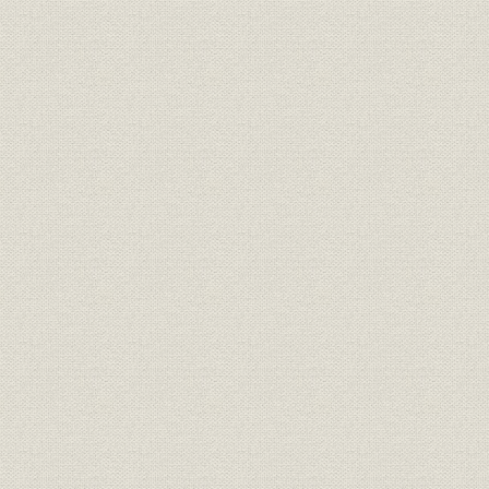
第9節 舞鶴線福知山・新舞鶴間