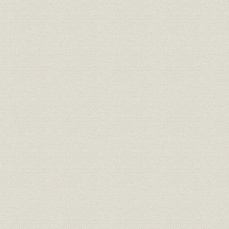
第1節 組織
第1 鉄道庁の組織
第2 鉄道局の成立
第3 鉄道作業局の設置と運営
第2節 職員
第1 任免および服務
第2 養成
第3 給与・諸手当および旅費
第4 厚生
第3節 経理および資材
第1 経理