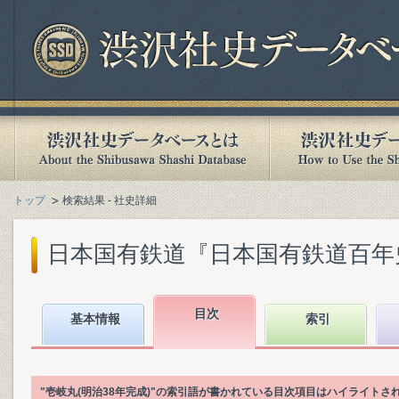
トップ
検索結果 - 社史詳細
日本国有鉄道『日本国有鉄道百年史. 第
目次
基本情報
索引
"壱岐丸(明治38年完成)"の索引語が書かれている目次項目はハイライトさ